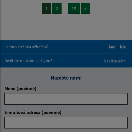
...
1
2
19
>
Je táto stránka užitočná?
Áno
Nie
Boli tieto 
Boli 
Našli ste na stránke chybu?
Napíšte nám
Napíšte nám:
Meno (povinné)
E-mailová adresa (povinné)