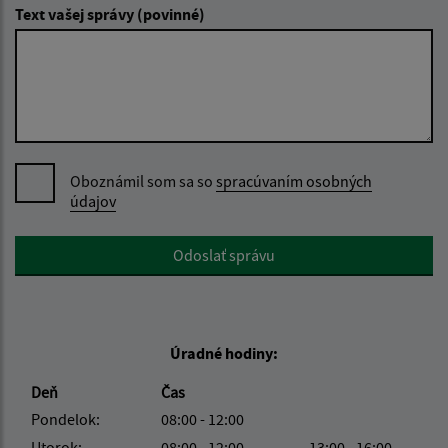
Text vašej správy (povinné)
Oboznámil som sa so
spracúvaním osobných
údajov
Google reCaptcha Response
Odoslať správu
Úradné hodiny:
Deň
Čas
Pondelok:
08:00 - 12:00
Utorok:
08:00 - 12:00
13:00 - 16:00