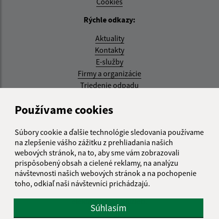
Cookies
Rýchle odkazy:
Aktuality
Kontakty
E-služby
Firmy a organizácie
Triedenie odpadu
Aktualizované:
Používame cookies
05.08.2026 17:48 hod.
Súbory cookie a ďalšie technológie sledovania používame
RSS
na zlepšenie vášho zážitku z prehliadania našich
webových stránok, na to, aby sme vám zobrazovali
Správca obsahu:
prispôsobený obsah a cielené reklamy, na analýzu
návštevnosti našich webových stránok a na pochopenie
Správca obsahu je Obec Kysak.
toho, odkiaľ naši návštevníci prichádzajú.
Vytvorené v súlade s
Jednotným dizajn manuálom
elektronických služieb.
Súhlasím