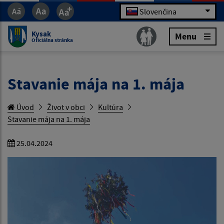
Slovenčina
Kysak
Menu
Oficiálna stránka
Stavanie mája na 1. mája
Úvod
Život v obci
Kultúra
Stavanie mája na 1. mája
25.04.2024