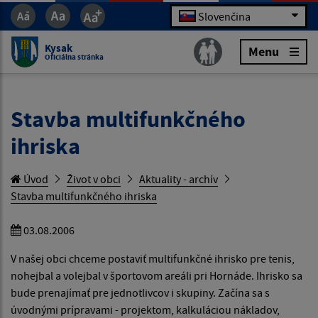
Slovenčina
Kysak
Menu
Oficiálna stránka
Stavba multifunkčného
ihriska
Úvod
Život v obci
Aktuality - archív
Stavba multifunkčného ihriska
03.08.2006
V našej obci chceme postaviť multifunkčné ihrisko pre tenis,
nohejbal a volejbal v športovom areáli pri Hornáde. Ihrisko sa
bude prenajímať pre jednotlivcov i skupiny. Začína sa s
úvodnými prípravami - projektom, kalkuláciou nákladov,