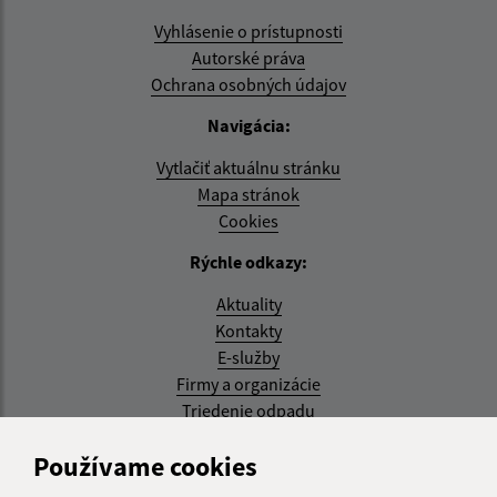
Vyhlásenie o prístupnosti
Autorské práva
Ochrana osobných údajov
Navigácia:
Vytlačiť aktuálnu stránku
Mapa stránok
Cookies
Rýchle odkazy:
Aktuality
Kontakty
E-služby
Firmy a organizácie
Triedenie odpadu
Aktualizované:
Používame cookies
07.08.2026 08:20 hod.