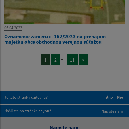
06.04.2023
Oznámenie zámeru č. 162/2023 na prenájom
majetku obce obchodnou verejnou súťažou
...
1
2
11
>
Je táto stránka užitočná?
Áno
Nie
Boli tieto 
Boli 
Našli ste na stránke chybu?
Napíšte nám
Napíšte nám: