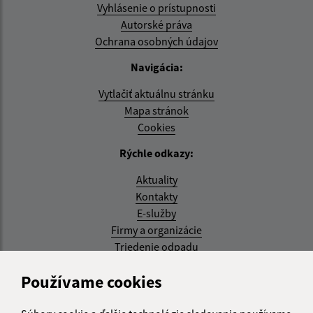
Vyhlásenie o prístupnosti
Autorské práva
Ochrana osobných údajov
Navigácia:
Vytlačiť aktuálnu stránku
Mapa stránok
Cookies
Rýchle odkazy:
Aktuality
Kontakty
E-služby
Firmy a organizácie
Triedenie odpadu
Aktualizované:
Používame cookies
07.08.2026 08:20 hod.