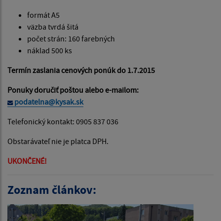
formát A5
väzba tvrdá šitá
počet strán: 160 farebných
náklad 500 ks
Termín zaslania cenových ponúk do 1.7.2015
Ponuky doručiť poštou alebo e-mailom:
podatelna@kysak.sk
Telefonický kontakt: 0905 837 036
Obstarávateľ nie je platca DPH.
UKONČENÉ!
Zoznam článkov: