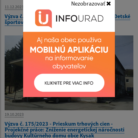
Nezobrazovať
11.12.2023
Výzva č. 179/2023 - Prieskum trhových cien - Detské
športové ihrisko v Materskej škole Kysak 210
19.10.2023
Výzva č. 175/2023 - Prieskum trhových cien -
Projekčné práce: Zníženie energetickej náročnosti
budovy Kultúrneho domu obce Kysak