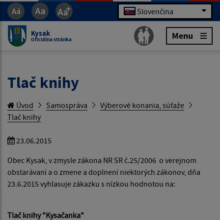
Slovenčina
Kysak
Menu
Oficiálna stránka
Tlač knihy
Úvod
Samospráva
Výberové konania, súťaže
Tlač knihy
23.06.2015
Obec Kysak, v zmysle zákona NR SR č.25/2006 o verejnom
obstarávaní a o zmene a doplnení niektorých zákonov, dňa
23.6.2015 vyhlasuje zákazku s nízkou hodnotou na:
Tlač
knihy "Kysačanka"