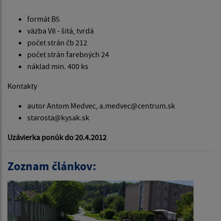
formát B5
väzba V8 - šitá, tvrdá
počet strán čb 212
počet strán farebných 24
náklad min. 400 ks
Kontakty
autor Antom Medvec, a.medvec@centrum.sk
starosta@kysak.sk
Uzávierka ponúk do 20.4.2012
Zoznam článkov: