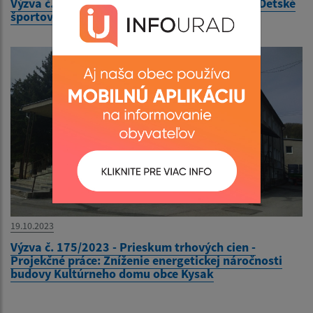
Výzva č. 179/2023 - Prieskum trhových cien - Detské
športové ihrisko v Materskej škole Kysak 210
19.10.2023
Výzva č. 175/2023 - Prieskum trhových cien -
Projekčné práce: Zníženie energetickej náročnosti
budovy Kultúrneho domu obce Kysak