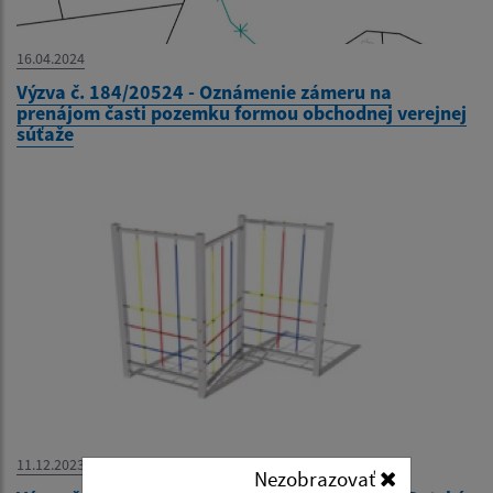
16.04.2024
Výzva č. 184/20524 - Oznámenie zámeru na
prenájom časti pozemku formou obchodnej verejnej
súťaže
11.12.2023
Nezobrazovať