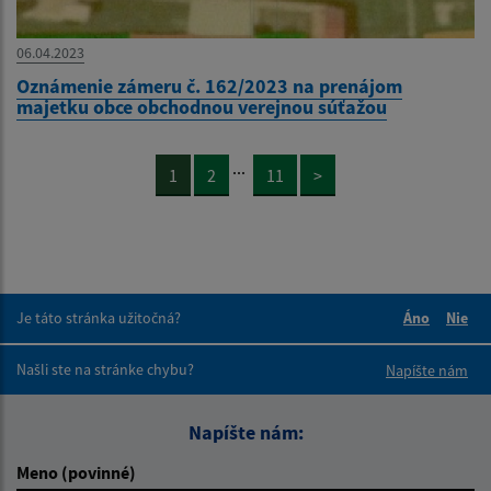
06.04.2023
Oznámenie zámeru č. 162/2023 na prenájom
majetku obce obchodnou verejnou súťažou
...
1
2
11
>
Je táto stránka užitočná?
Áno
Nie
Boli tieto 
Boli 
Našli ste na stránke chybu?
Napíšte nám
Napíšte nám:
Meno (povinné)