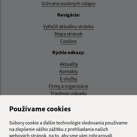
Ochrana osobných údajov
Navigácia:
Vytlačiť aktuálnu stránku
Mapa stránok
Cookies
Rýchle odkazy:
Aktuality
Kontakty
E-služby
Firmy a organizácie
Triedenie odpadu
Aktualizované:
Používame cookies
07.08.2026 08:20 hod.
Súbory cookie a ďalšie technológie sledovania používame
RSS
na zlepšenie vášho zážitku z prehliadania našich
webových stránok, na to, aby sme vám zobrazovali