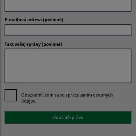
E-mailová adresa (povinné)
Text vašej správy (povinné)
Oboznámil som sa so
spracúvaním osobných
údajov
Google reCaptcha Response
Odoslať správu