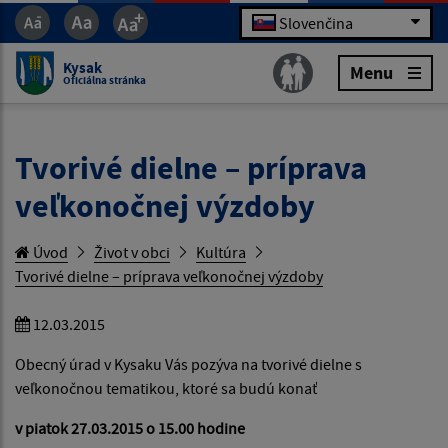
Slovenčina
Kysak
Menu
Oficiálna stránka
Tvorivé dielne – príprava
veľkonočnej výzdoby
Úvod
Život v obci
Kultúra
Tvorivé dielne – príprava veľkonočnej výzdoby
12.03.2015
Obecný úrad v Kysaku Vás pozýva na tvorivé dielne s
veľkonočnou tematikou, ktoré sa budú konať
v piatok 27.03.2015 o 15.00 hodine