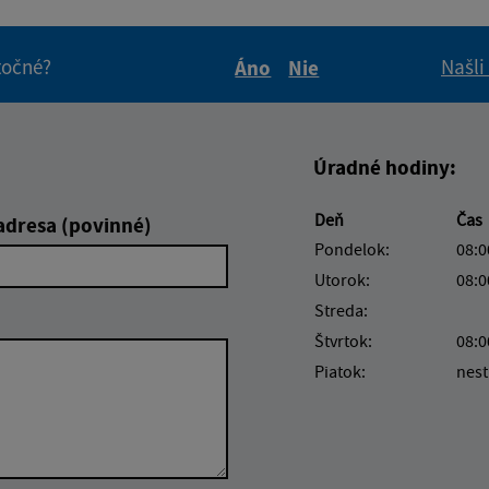
itočné?
Našli
Áno
Nie
Boli tieto informácie pre 
Boli tieto informáci
Úradné hodiny:
Deň
Čas
adresa (povinné)
Pondelok:
08:0
Utorok:
08:0
Streda:
Štvrtok:
08:0
Piatok:
nest