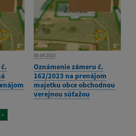
06.04.2023
č.
Oznámenie zámeru č.
ná
162/2023 na prenájom
renájom
majetku obce obchodnou
verejnou súťažou
>