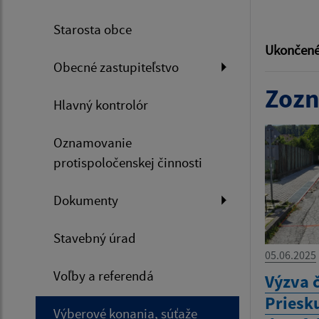
Starosta obce
Ukončené
Obecné zastupiteľstvo
Zozn
Hlavný kontrolór
Oznamovanie
protispoločenskej činnosti
Dokumenty
Stavebný úrad
05.06.2025
Voľby a referendá
Výzva 
Priesk
Výberové konania, súťaže