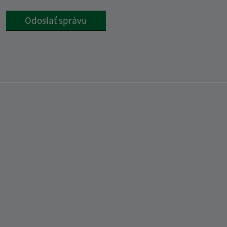
Google reCaptcha Response
Odoslať správu