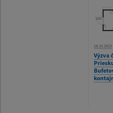
18.10.2023
Výzva č
Priesk
Bufeto
kontaj