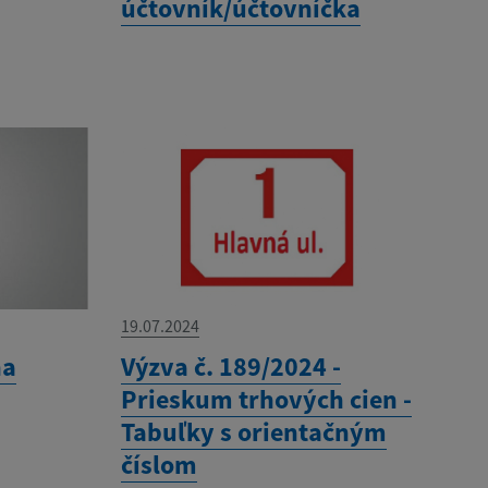
účtovník/účtovníčka
19.07.2024
na
Výzva č. 189/2024 -
Prieskum trhových cien -
Tabuľky s orientačným
číslom