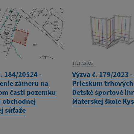
11.12.2023
. 184/20524 -
Výzva č. 179/2023 -
nie zámeru na
Prieskum trhových 
om časti pozemku
Detské športové ihr
 obchodnej
Materskej škole Ky
j súťaže