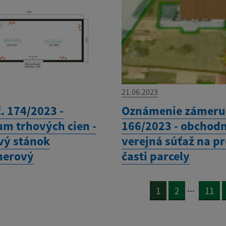
21.06.2023
. 174/2023 -
Oznámenie zámeru 
um trhových cien -
166/2023 - obchod
vý stánok
verejná súťaž na p
nerový
časti parcely
...
1
2
11