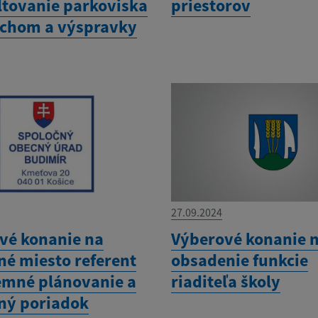
ltovanie parkoviska
priestorov
schom a výspravky
27.09.2024
vé konanie na
Výberové konanie 
né miesto referent
obsadenie funkcie
emné plánovanie a
riaditeľa školy
ný poriadok