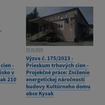
19.10.2023
Výzva č. 175/2023 -
cien -
Prieskum trhových cien -
isko v
Projekčné práce: Zníženie
sak 210
energetickej náročnosti
budovy Kultúrneho domu
obce Kysak