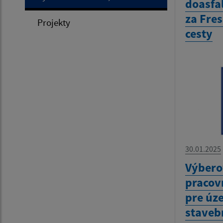
doasfa
za Fre
Projekty
cesty
30.01.2025
Výbero
pracov
pre úz
staveb