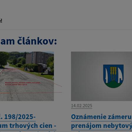
!
am článkov:
14.02.2025
č. 198/2025-
Oznámenie zámeru
um trhových cien -
prenájom nebytov