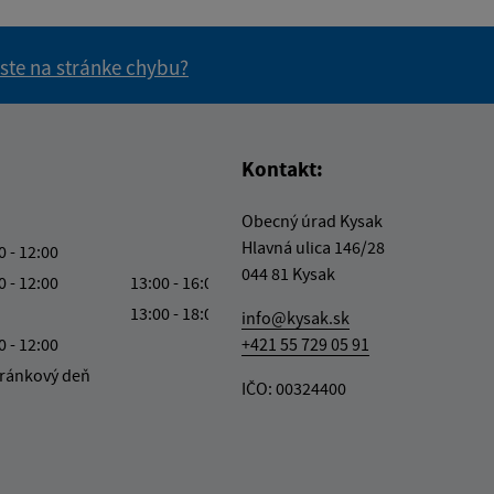
 ste na stránke chybu?
vás užitočné?
e pre vás užitočné?
Kontakt:
Obecný úrad Kysak
Hlavná ulica 146/28
0 - 12:00
044 81 Kysak
0 - 12:00
13:00 - 16:00
13:00 - 18:00
info@kysak.sk
0 - 12:00
+421 55 729 05 91
ránkový deň
IČO: 00324400