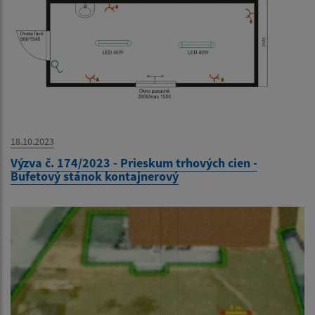
18.10.2023
Výzva č. 174/2023 - Prieskum trhových cien -
Bufetový stánok kontajnerový