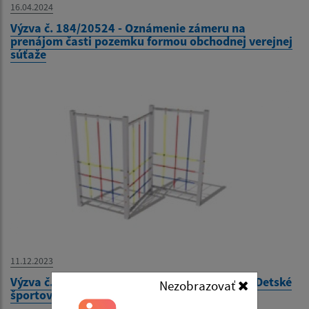
16.04.2024
Výzva č. 184/20524 - Oznámenie zámeru na
prenájom časti pozemku formou obchodnej verejnej
súťaže
11.12.2023
Výzva č. 179/2023 - Prieskum trhových cien - Detské
Nezobrazovať
športové ihrisko v Materskej škole Kysak 210