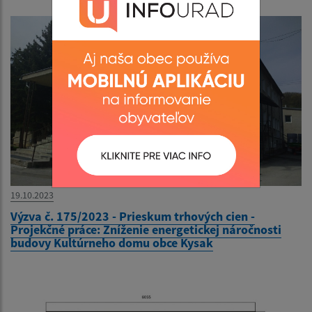
19.10.2023
Výzva č. 175/2023 - Prieskum trhových cien -
Projekčné práce: Zníženie energetickej náročnosti
budovy Kultúrneho domu obce Kysak