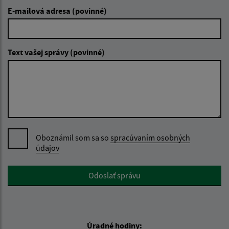
E-mailová adresa (povinné)
Text vašej správy (povinné)
Oboznámil som sa so
spracúvaním osobných
údajov
Google reCaptcha Response
Odoslať správu
Úradné hodiny: