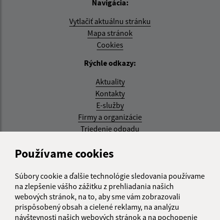
Navigácia:
Vytlačiť aktuálnu stránku
Mapa stránok
Cookies
Rýchle odkazy:
Aktuality
Kontakty
E-služby
Firmy a organizácie
Triedenie odpadu
Aktualizované:
Používame cookies
07.08.2026 08:20 hod.
Súbory cookie a ďalšie technológie sledovania používame
RSS
na zlepšenie vášho zážitku z prehliadania našich
webových stránok, na to, aby sme vám zobrazovali
Správca obsahu:
prispôsobený obsah a cielené reklamy, na analýzu
návštevnosti našich webových stránok a na pochopenie