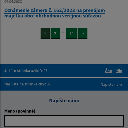
06.04.2023
Oznámenie zámeru č. 162/2023 na prenájom
majetku obce obchodnou verejnou súťažou
...
1
2
11
>
Je táto stránka užitočná?
Áno
Nie
Boli tieto 
Boli 
Našli ste na stránke chybu?
Napíšte nám
Napíšte nám:
Meno (povinné)