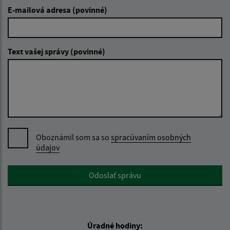
E-mailová adresa (povinné)
Text vašej správy (povinné)
Oboznámil som sa so
spracúvaním osobných
údajov
Google reCaptcha Response
Odoslať správu
Úradné hodiny: