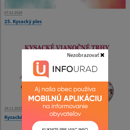
07.01.2026
25. Kysacký ples
Nezobrazovať
26.11.2025
Kysacké vianočné trhy a adventný koncert