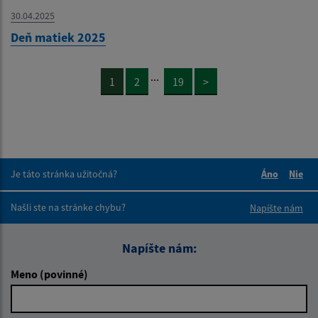
30.04.2025
Deň matiek 2025
...
1
2
19
>
Je táto stránka užitočná?
Áno
Nie
Boli tieto 
Boli 
Našli ste na stránke chybu?
Napíšte nám
Napíšte nám:
Meno (povinné)