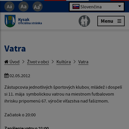
Slovenčina
Kysak
Menu
Oficiálna stránka
Vatra
Úvod
Život v obci
Kultúra
Vatra
02.05.2012
Zástupcovia jednotlivých športových klubov, mládež i dospelí
si 11. mája symbolickou vatrou na miestnom futbalovom
ihrisku pripomenú 67. výročie víťazstva nad fašizmom.
Začiatok o 20:00
Zapálenie vatry o 21:00