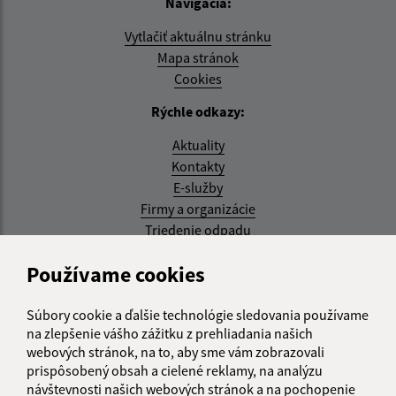
Navigácia:
Vytlačiť aktuálnu stránku
Mapa stránok
Cookies
Rýchle odkazy:
Aktuality
Kontakty
E-služby
Firmy a organizácie
Triedenie odpadu
Aktualizované:
Používame cookies
07.08.2026 08:20 hod.
Súbory cookie a ďalšie technológie sledovania používame
RSS
na zlepšenie vášho zážitku z prehliadania našich
webových stránok, na to, aby sme vám zobrazovali
Správca obsahu:
prispôsobený obsah a cielené reklamy, na analýzu
návštevnosti našich webových stránok a na pochopenie