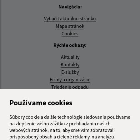
Navigácia:
Vytlačiť aktuálnu stránku
Mapa stránok
Cookies
Rýchle odkazy:
Aktuality
Kontakty
E-služby
Firmy a organizácie
Triedenie odpadu
Aktualizované:
Používame cookies
07.08.2026 08:20 hod.
Súbory cookie a ďalšie technológie sledovania používame
RSS
na zlepšenie vášho zážitku z prehliadania našich
webových stránok, na to, aby sme vám zobrazovali
Správca obsahu:
prispôsobený obsah a cielené reklamy, na analýzu