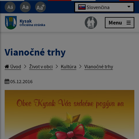
Slovenčina
Kysak
Menu
Oficiálna stránka
Vianočné trhy
Úvod
Život v obci
Kultúra
Vianočné trhy
05.12.2016