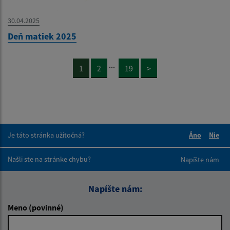
30.04.2025
Deň matiek 2025
...
1
2
19
>
Je táto stránka užitočná?
Áno
Nie
Boli tieto 
Boli 
Našli ste na stránke chybu?
Napíšte nám
Napíšte nám:
Meno (povinné)