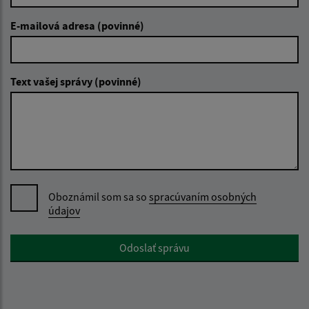
E-mailová adresa (povinné)
Text vašej správy (povinné)
Oboznámil som sa so
spracúvaním osobných
údajov
Google reCaptcha Response
Odoslať správu