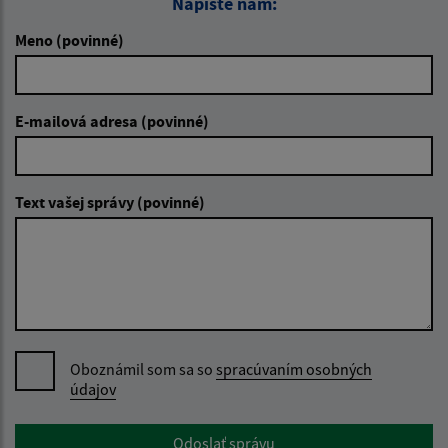
Napíšte nám:
Meno (povinné)
E-mailová adresa (povinné)
Text vašej správy (povinné)
Oboznámil som sa so
spracúvaním osobných
údajov
Google reCaptcha Response
Odoslať správu