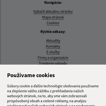
Navigácia:
Vytlačiť aktuálnu stránku
Mapa stránok
Cookies
Rýchle odkazy:
Aktuality
Kontakty
E-služby
Firmy a organizácie
Triedenie odpadu
Aktualizované:
Používame cookies
07.08.2026 08:20 hod.
Súbory cookie a ďalšie technológie sledovania používame
RSS
na zlepšenie vášho zážitku z prehliadania našich
webových stránok, na to, aby sme vám zobrazovali
Správca obsahu:
prispôsobený obsah a cielené reklamy, na analýzu
návštevnosti našich webových stránok a na pochopenie