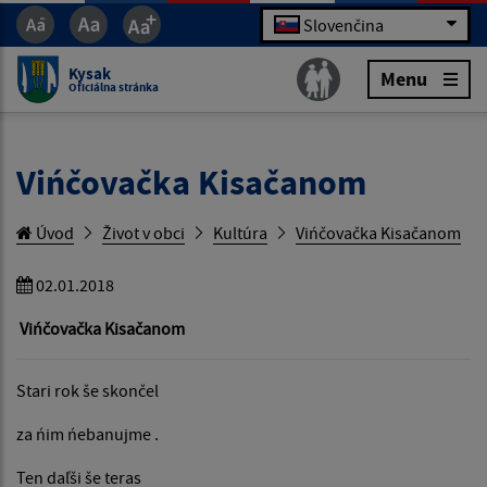
Slovenčina
Kysak
Menu
Oficiálna stránka
Vińčovačka Kisačanom
Úvod
Život v obci
Kultúra
Vińčovačka Kisačanom
02.01.2018
Vińčovačka Kisačanom
Stari rok še skončel
za ńim ńebanujme .
Ten daľši še teras