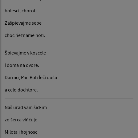
bolesci, choroti.
Zašpievajme sebe
choc ńezname noti.
Špievajme v koscele
I doma na dvore.
Darmo, Pan Boh Ìeči dušu
a celo dochtore.
Naš urad vam šickim
zo šerca viňčuje
Milota i hojnosc