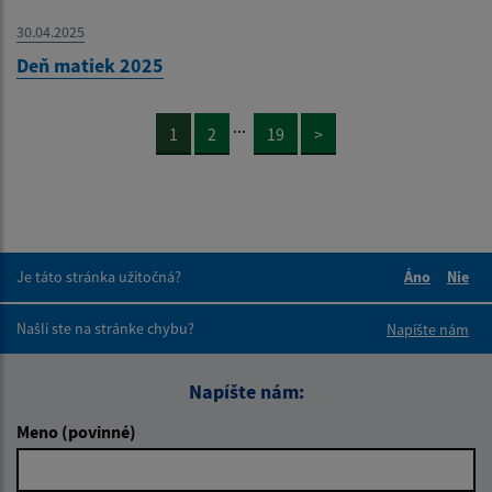
30.04.2025
Deň matiek 2025
...
1
2
19
>
Je táto stránka užitočná?
Áno
Nie
Boli tieto 
Boli 
Našli ste na stránke chybu?
Napíšte nám
Napíšte nám:
Meno (povinné)