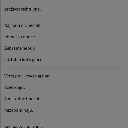
preživac richtujme.
Naj nam nič nechibi
doma i v roboce.
Žebi sme ńebuli
jak toten kol v ploce.
Vecej poclivosci naj nam
dzeci daju.
A na rodne hńezdo
ńezapominaju.
Ket nas začňu trapic