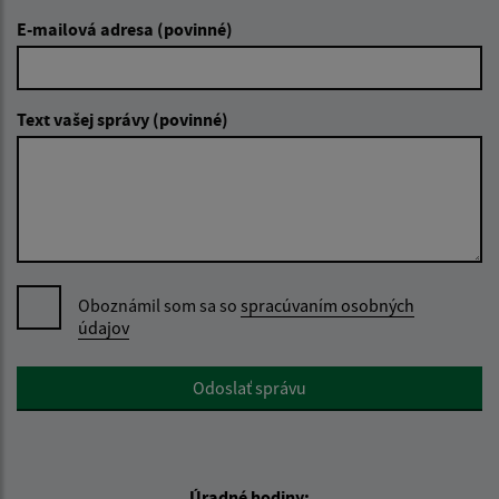
E-mailová adresa (povinné)
Text vašej správy (povinné)
Oboznámil som sa so
spracúvaním osobných
údajov
Google reCaptcha Response
Odoslať správu
Úradné hodiny: