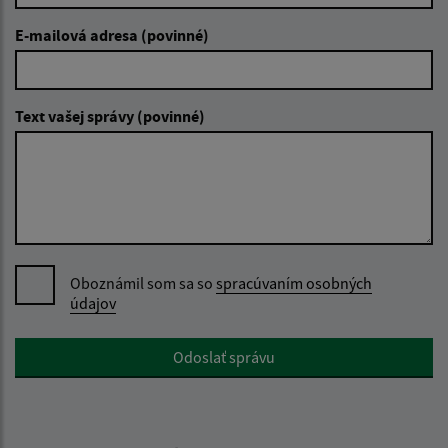
E-mailová adresa (povinné)
Text vašej správy (povinné)
Oboznámil som sa so
spracúvaním osobných
údajov
Google reCaptcha Response
Odoslať správu