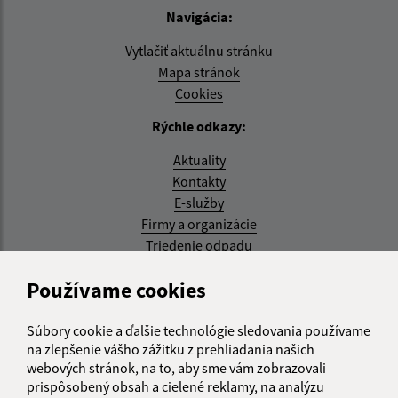
Navigácia:
Vytlačiť aktuálnu stránku
Mapa stránok
Cookies
Rýchle odkazy:
Aktuality
Kontakty
E-služby
Firmy a organizácie
Triedenie odpadu
Aktualizované:
Používame cookies
05.08.2026 17:48 hod.
Súbory cookie a ďalšie technológie sledovania používame
RSS
na zlepšenie vášho zážitku z prehliadania našich
webových stránok, na to, aby sme vám zobrazovali
Správca obsahu:
prispôsobený obsah a cielené reklamy, na analýzu