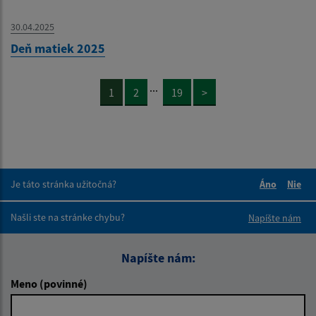
30.04.2025
Deň matiek 2025
...
1
2
19
>
Je táto stránka užitočná?
Áno
Nie
Boli tieto 
Boli 
Našli ste na stránke chybu?
Napíšte nám
Napíšte nám:
Meno (povinné)