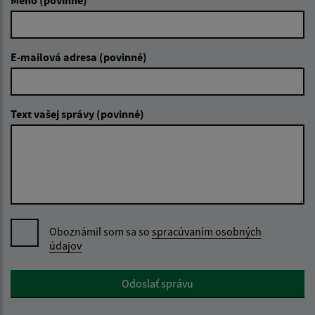
E-mailová adresa (povinné)
Text vašej správy (povinné)
Oboznámil som sa so
spracúvaním osobných
údajov
Google reCaptcha Response
Odoslať správu