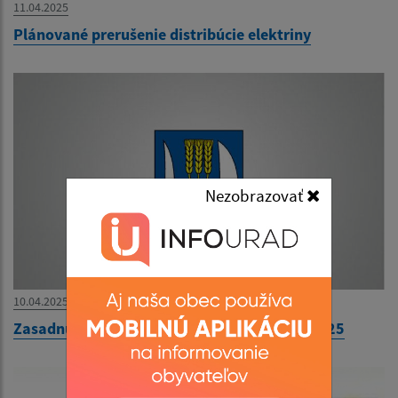
11.04.2025
Plánované prerušenie distribúcie elektriny
Nezobrazovať
10.04.2025
Zasadnutie Obecného zastupiteľstva 16.4.2025