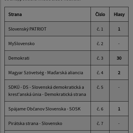
Strana
Číslo
Hlasy
Slovenský PATRIOT
č. 1
1
MySlovensko
č. 2
-
Demokrati
č. 3
30
Magyar Szövetség - Maďarská aliancia
č. 4
2
SDKÚ - DS - Slovenská demokratická a
č. 5
-
krest'anská únia - Demokratická strana
Spájame Občanov Slovenska - SOSK
č. 6
1
Pirátska strana - Slovensko
č. 7
-