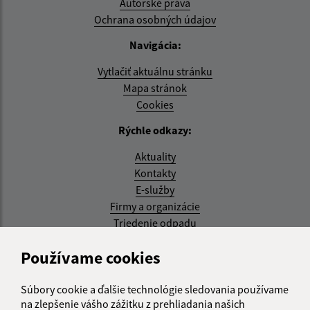
Autorské práva
Ochrana osobných údajov
Navigácia:
Vytlačiť aktuálnu stránku
Mapa stránok
Cookies
Rýchle odkazy:
Aktuality
Kontakty
E-služby
Firmy a organizácie
Triedenie odpadu
Aktualizované:
Používame cookies
07.08.2026 08:20 hod.
Súbory cookie a ďalšie technológie sledovania používame
RSS
na zlepšenie vášho zážitku z prehliadania našich