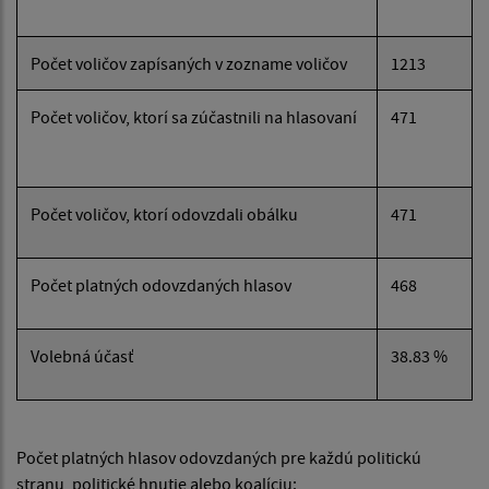
Počet voličov zapísaných v zozname voličov
1213
Počet voličov, ktorí sa zúčastnili na hlasovaní
471
Počet voličov, ktorí odovzdali obálku
471
Počet platných odovzdaných hlasov
468
Volebná účasť
38.83 %
Počet platných hlasov odovzdaných pre každú politickú
stranu, politické hnutie alebo koalíciu: