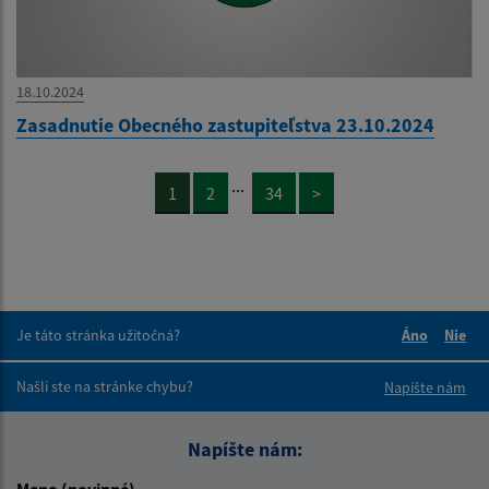
18.10.2024
Zasadnutie Obecného zastupiteľstva 23.10.2024
...
1
2
34
>
Je táto stránka užitočná?
Áno
Nie
Boli tieto 
Boli 
Našli ste na stránke chybu?
Napíšte nám
Napíšte nám:
Meno (povinné)