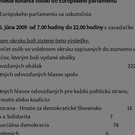
mieste konania volieb do Európskeho parlamentu
 Európskeho parlamentu sa uskutočnia
6. júna 2009 od 7.00 hodiny do 22.00 hodiny
v zasadačke 
om okrsku boli zistené tieto výsledky:
počet osôb vo volebnom okrsku zapísaných do zoznamu 
voličov, ktorým boli vydané obálky 
t odovzdaných obálok 22
 platných odovzdaných hlasov spolu
tných hlasov odovzdaných pre každú politickú stranu,
 hnutie alebo koalíciu:
á strana - Hnutie za demokratické Slovensko 16
oboda a Solidarita 7
R - sociálna demokracia 78
trana zelených 6