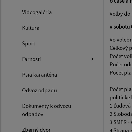
o čase a 
Videogaléria
Voľby do
v sobotu 
Kultúra
Vo volebn
Šport
Celkový 
Počet 
Farnosti
Poče
Počet
Psia karanténa
Počet pla
Odvoz odpadu
politické
1 Ľudov
Dokumenty k odvozu
2 Sl
odpadov
3 SME
Zberný dvor
4 S