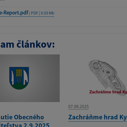
e-Report.pdf
| PDF | 0.03 Mb
am článkov:
07.08.2025
utie Obecného
Zachráňme hrad K
iteľstva 2.9.2025