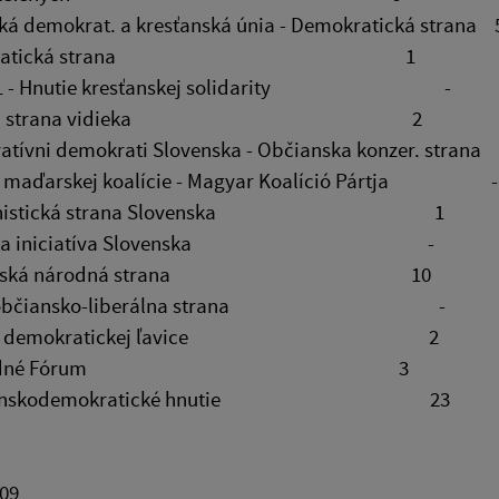
ká demokrat. a kresťanská únia - Demokratická strana 
emokratická strana 1
A 21 - Hnutie kresťanskej solidarity -
rárna strana vidieka 2
vatívni demokrati Slovenska - Občianska konzer. stran
na maďarskej koalície - Magyar Koalíció Pártja -
munistická strana Slovenska 1
mska iniciatíva Slovenska -
lovenská národná strana 10
GA, občiansko-liberálna strana -
rana demokratickej ľavice 2
Slobodné Fórum 3
esťanskodemokratické hnutie 23
009