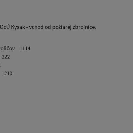
OcÚ Kysak - vchod od požiarej zbrojnice.
voličov 1114
222
2
 210