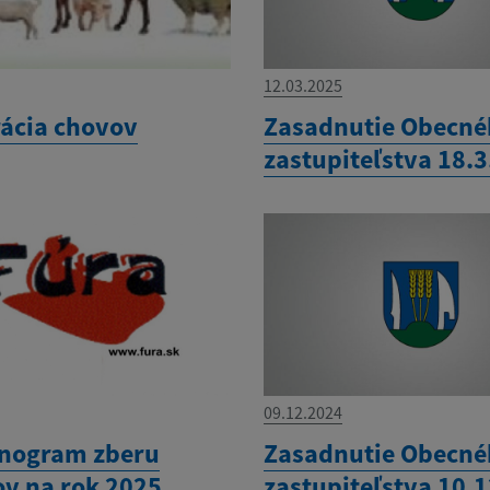
12.03.2025
rácia chovov
Zasadnutie Obecn
zastupiteľstva 18.
09.12.2024
nogram zberu
Zasadnutie Obecn
v na rok 2025
zastupiteľstva 10.