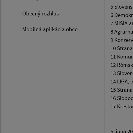
5 Slovens
Obecný rozhlas
6 D
7 MISI
Mobilná aplikácia obce
8 Ag
9 Konzer
10 Stra
11 Ko
12 Ró
13 S
14 LI
15 St
16 
17 Kr
6. júna 2