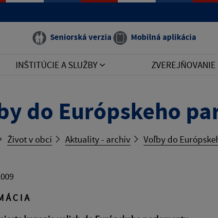
Seniorská verzia
Mobilná aplikácia
INŠTITÚCIE A SLUŽBY
ZVEREJŇOVANIE
by do Európskeho pa
Život v obci
Aktuality - archív
Voľby do Európske
2009
M Á C I A