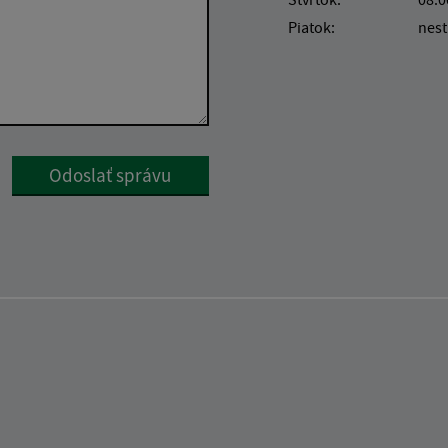
Piatok:
nest
Google reCaptcha Response
Odoslať správu