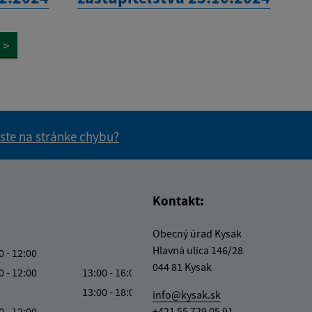
>
 ste na stránke chybu?
vás užitočné?
e pre vás užitočné?
Kontakt:
Obecný úrad Kysak
Hlavná ulica 146/28
0 - 12:00
044 81 Kysak
0 - 12:00
13:00 - 16:00
13:00 - 18:00
info@kysak.sk
0 - 12:00
+421 55 729 05 91