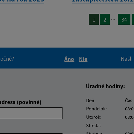
...
1
2
34
itočné?
Našli
Áno
Nie
Boli tieto informácie pre 
Boli tieto informáci
Úradné hodiny:
Deň
Čas
adresa (povinné)
Pondelok:
08:0
Utorok:
08:0
Streda:
Štvrtok:
08:0