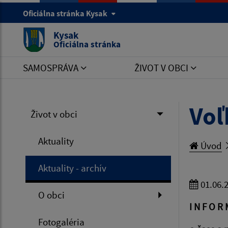
Oficiálna stránka Kysak
Kysak
Oficiálna stránka
SAMOSPRÁVA
ŽIVOT V OBCI
Voľ
Život v obci
Aktuality
Úvod
Aktuality - archív
01.06.
O obci
I N F O R 
Fotogaléria