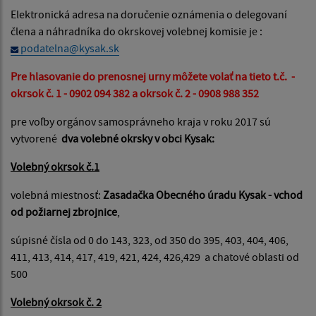
Elektronická adresa na doručenie oznámenia o delegovaní
člena a náhradníka do okrskovej volebnej komisie je :
podatelna@kysak.sk
Pre hlasovanie do prenosnej urny môžete volať na tieto t.č. -
okrsok č. 1 - 0902 094 382 a okrsok č. 2 - 0908 988 352
pre voľby orgánov samosprávneho kraja v roku 2017 sú
vytvorené
dva volebné okrsky v obci Kysak:
Volebný okrsok č.1
volebná miestnosť:
Zasadačka Obecného úradu Kysak - vchod
od požiarnej zbrojnice
,
súpisné čísla od 0 do 143, 323, od 350 do 395, 403, 404, 406,
411, 413, 414, 417, 419, 421, 424, 426,429 a chatové oblasti od
500
Volebný okrsok č. 2