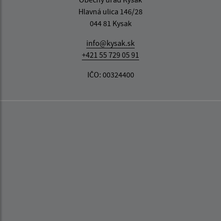
Hlavná ulica 146/28
044 81 Kysak
info@kysak.sk
+421 55 729 05 91
IČO: 00324400