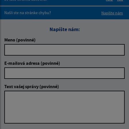
Boli tieto 
Boli 
Našli ste na stránke chybu?
Napíšte nám
Napíšte nám:
Meno (povinné)
E-mailová adresa (povinné)
Text vašej správy (povinné)