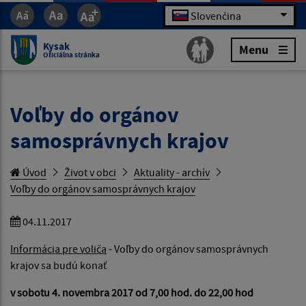
Slovenčina
Kysak
Menu
Oficiálna stránka
Voľby do orgánov
samosprávnych krajov
Úvod
Život v obci
Aktuality - archív
Voľby do orgánov samosprávnych krajov
04.11.2017
Informácia pre voliča
- Voľby do orgánov samosprávnych
krajov sa budú konať
v sobotu 4. novembra 2017 od 7,00 hod. do 22,00 hod