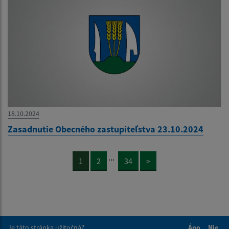
18.10.2024
Zasadnutie Obecného zastupiteľstva 23.10.2024
...
1
2
34
>
Je táto stránka užitočná?
Áno
Nie