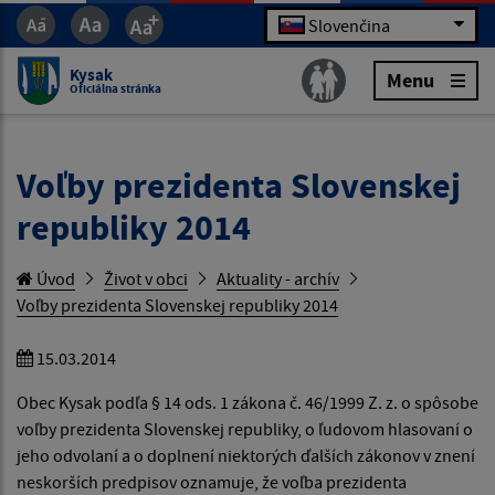
Slovenčina
Kysak
Menu
Oficiálna stránka
Voľby prezidenta Slovenskej
republiky 2014
Úvod
Život v obci
Aktuality - archív
Voľby prezidenta Slovenskej republiky 2014
15.03.2014
Obec Kysak podľa § 14 ods. 1 zákona č. 46/1999 Z. z. o spôsobe
voľby prezidenta Slovenskej republiky, o ľudovom hlasovaní o
jeho odvolaní a o doplnení niektorých ďalších zákonov v znení
neskorších predpisov oznamuje, že
voľba prezidenta