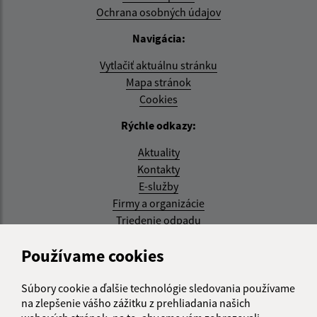
Ochrana osobných údajov
Navigácia:
Vytlačiť aktuálnu stránku
Mapa stránok
Cookies
Rýchle odkazy:
Aktuality
Kontakty
E-služby
Firmy a organizácie
Triedenie odpadu
Aktualizované:
Používame cookies
07.08.2026 08:20 hod.
Súbory cookie a ďalšie technológie sledovania používame
RSS
na zlepšenie vášho zážitku z prehliadania našich