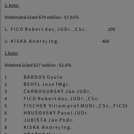
2. kolo:
Volebnáná účasť 679 voličov - 57,01%
1. F I C O R o b e r t d o c . J U D r . , C S c . 209
2. K I S K A A n d r e j I n g . 460
1.kolo:
Volebná účasť 627 voličov - 52.6%
1
B Á R D O S G y u l a
2
B E H Ý L J o z e f M g r .
3
Č A R N O G U R S K Ý J á n J U D r .
4
F I C O R o b e r t d o c . J U D r . , C S c .
5
F I S C H E R V i l i a m p r o f .M U D r . ,C S c . , F I C S3
6
H R U Š O V S K Ý P a v o l J U D r .
7
J U R I Š T A J á n P h D r .
8
K I S K A A n d r e j I n g .