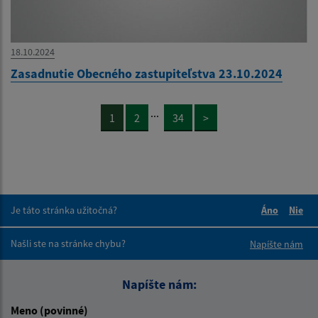
18.10.2024
Zasadnutie Obecného zastupiteľstva 23.10.2024
...
1
2
34
>
Je táto stránka užitočná?
Áno
Nie
Boli tieto 
Boli 
Našli ste na stránke chybu?
Napíšte nám
Napíšte nám:
Meno (povinné)