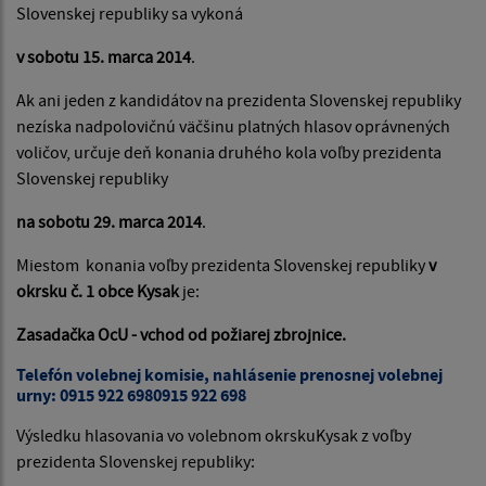
Slovenskej republiky sa vykoná
v sobotu 15. marca 2014
.
Ak ani jeden z kandidátov na prezidenta Slovenskej republiky
nezíska nadpolovičnú väčšinu platných hlasov oprávnených
voličov, určuje deň konania druhého kola voľby prezidenta
Slovenskej republiky
na sobotu 29. marca 2014
.
Miestom konania voľby prezidenta Slovenskej republiky
v
okrsku č. 1 obce Kysak
je:
Zasadačka OcU - vchod od požiarej zbrojnice.
Telefón volebnej komisie, nahlásenie prenosnej volebnej
urny:
0915 922 698
0915 922 698
Výsledku hlasovania vo volebnom okrskuKysak z voľby
prezidenta Slovenskej republiky: