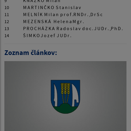
9
K Ň A Ž K O M i l a n
10
M A R T I N Č K O S t a n i s l a v
11
M E L N Í K M i l a n p r o f .R N D r . ,D r S c
12
M E Z E N S K Á H e l e n a M g r .
13
P R O C H Á Z K A R a d o s l a v d o c . J U D r . ,P h D .
14
Š I M K O J o z e f J U D r .
Zoznam článkov: