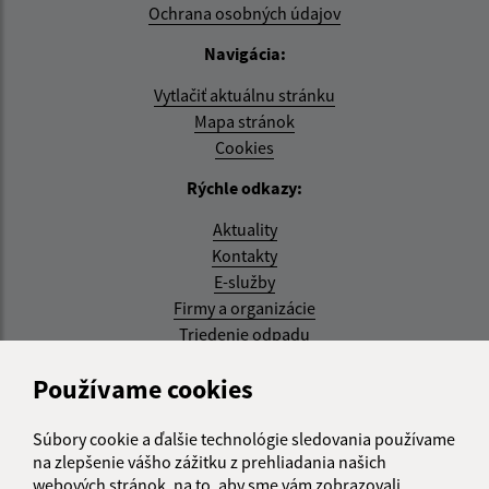
Ochrana osobných údajov
Navigácia:
Vytlačiť aktuálnu stránku
Mapa stránok
Cookies
Rýchle odkazy:
Aktuality
Kontakty
E-služby
Firmy a organizácie
Triedenie odpadu
Aktualizované:
Používame cookies
05.08.2026 17:48 hod.
Súbory cookie a ďalšie technológie sledovania používame
RSS
na zlepšenie vášho zážitku z prehliadania našich
webových stránok, na to, aby sme vám zobrazovali