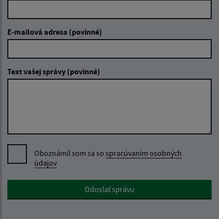
E-mailová adresa (povinné)
Text vašej správy (povinné)
Oboznámil som sa so
spracúvaním osobných
údajov
Google reCaptcha Response
Odoslať správu