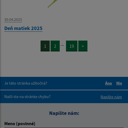
30.04.2025
Deň matiek 2025
...
1
2
19
>
Je táto stránka užitočná?
Áno
Nie
Boli tieto 
Boli 
Našli ste na stránke chybu?
Napíšte nám
Napíšte nám:
Meno (povinné)