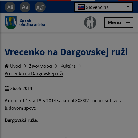
Slovenčina
Kysak
Menu
Oficiálna stránka
Vrecenko na Dargovskej ruži
Úvod
Život v obci
Kultúra
Vrecenko na Dargovskej ruži
26.05.2014
V dňoch 17.5. a 18.5.2014 sa konal XXXXIV. ročník súťaže v
ľudovom speve
Dargovská ruža
.