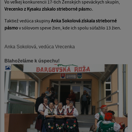
Vo veľkej konkurencii 17-tich Ženských speváckych skupín,
Vrecenko z Kysaku získalo strieborné pásm
o.
Taktiež vedúca skupiny
Anka Sokolová získala strieborné
pásmo
v sólovom speve žien, kde ich spolu súťažilo 13 žien.
Anka Sokolová, vedúca Vrecenka
Blahoželáme k úspechu!