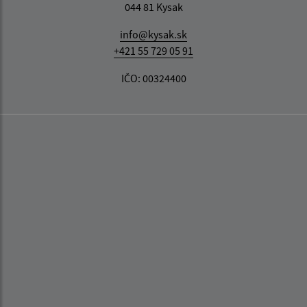
044 81 Kysak
info@kysak.sk
+421 55 729 05 91
IČO: 00324400