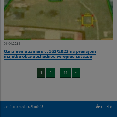
06.04.2023
Oznámenie zámeru č. 162/2023 na prenájom
majetku obce obchodnou verejnou súťažou
...
1
2
11
>
Je táto stránka užitočná?
Áno
Nie
Boli tieto 
Boli 