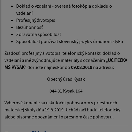
Doklad o vzdelaní - overená fotokópia dokladu o
vzdelaní
Profesijný životopis
Bezúhonnosť
Zdravotná spôsobilosť
Spôsobilosť používať slovenský jazyk v úradnom styku
Žiadosť, profesijný životopis, telefonický kontakt, doklad o
vzdelaní a iné zvýhodňujúce materiály s označením
„UČITEĽKA
MŠ KYSAK“
doručte najneskôr do
09.08.2019
na adresu:
Obecný úrad Kysak
044 81 Kysak 164
Výberové konanie sa uskutoční pohovorom v priestoroch
materskej školy dňa 19.8.2019. Uchádzači budú telefonicky
alebo písomne oboznámení o presnom čase pohovoru.