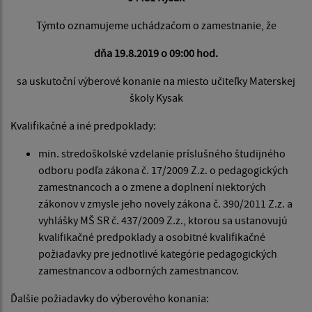
Týmto oznamujeme uchádzačom o zamestnanie, že
dňa 19.8.2019 o 09:00 hod.
sa uskutoční výberové konanie na miesto učiteľky Materskej
školy Kysak
Kvalifikačné a iné predpoklady:
min. stredoškolské vzdelanie príslušného študijného
odboru podľa zákona č. 17/2009 Z.z. o pedagogických
zamestnancoch a o zmene a doplnení niektorých
zákonov v zmysle jeho novely zákona č. 390/2011 Z.z. a
vyhlášky MŠ SR č. 437/2009 Z.z., ktorou sa ustanovujú
kvalifikačné predpoklady a osobitné kvalifikačné
požiadavky pre jednotlivé kategórie pedagogických
zamestnancov a odborných zamestnancov.
Ďalšie požiadavky do výberového konania: