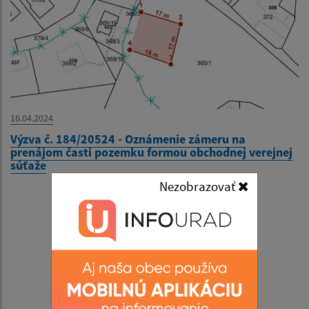
16.04.2024
Výzva č. 184/20524 - Oznámenie zámeru na
prenájom časti pozemku formou obchodnej verejnej
súťaže
Nezobrazovať