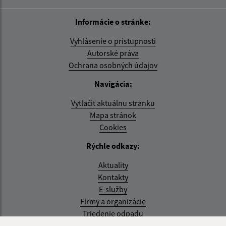
Informácie o stránke:
Vyhlásenie o prístupnosti
Autorské práva
Ochrana osobných údajov
Navigácia:
Vytlačiť aktuálnu stránku
Mapa stránok
Cookies
Rýchle odkazy:
Aktuality
Kontakty
E-služby
Firmy a organizácie
Triedenie odpadu