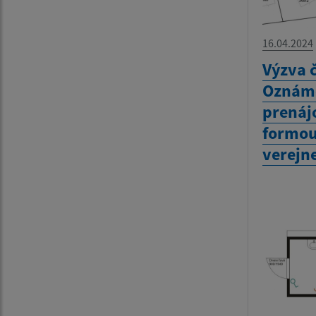
16.04.2024
Výzva č
Oznáme
prenáj
formou
verejne