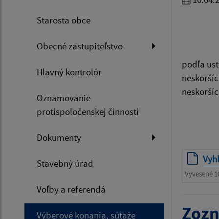
Starosta obce
Obecné zastupiteľstvo
podľa ust
Hlavný kontrolór
neskoršíc
neskorší
Oznamovanie
protispoločenskej činnosti
Dokumenty
Vyh
Stavebný úrad
Vyvesené 1
Voľby a referendá
Zozn
Výberové konania, súťaže