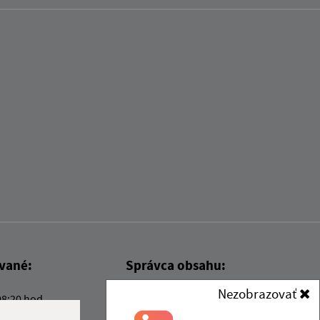
ované:
Správca obsahu:
Nezobrazovať
08:20 hod.
Správca obsahu je Obec Kysak.
Vytvorené v súlade s
Jednotným