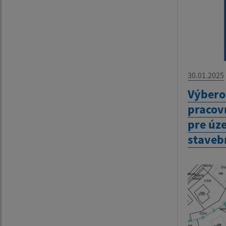
30.01.2025
Výbero
pracov
pre úz
staveb