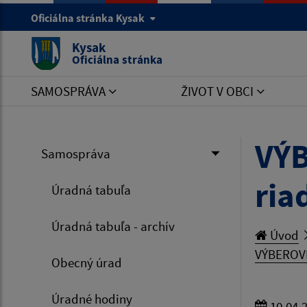
Oficiálna stránka Kysak
Kysak
Oficiálna stránka
SAMOSPRÁVA
ŽIVOT V OBCI
VÝB
Samospráva
ria
Úradná tabuľa
Úradná tabuľa - archív
Úvod
VÝBEROVÉ 
Obecný úrad
Úradné hodiny
10.04.