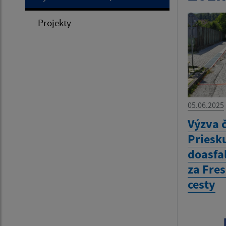
Projekty
05.06.2025
Výzva 
Priesk
doasfa
za Fre
cesty