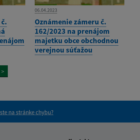
06.04.2023
č.
Oznámenie zámeru č.
ná
162/2023 na prenájom
renájom
majetku obce obchodnou
verejnou súťažou
>
 ste na stránke chybu?
vás užitočné?
e pre vás užitočné?