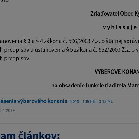
Zriaďovateľ Obec K
v y h l a s u j e
anovenia § 3 a § 4 zákona č. 596/2003 Z.z. o štátnej správ
h predpisov a ustanovenia § 5 zákona č. 552/2003 Z.z. o
ch predpisov
VÝBEROVÉ KONAN
na obsadenie funkcie riaditeľa Mate
lásenie výberového konania
| 2019 - 136 KB | 0.13 Mb
0.4.2019
am článkov: