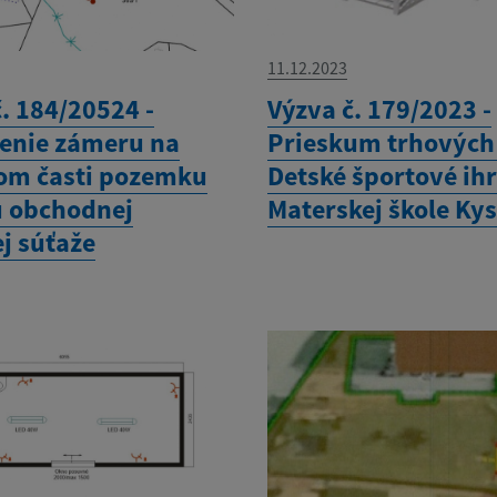
11.12.2023
. 184/20524 -
Výzva č. 179/2023 -
nie zámeru na
Prieskum trhových 
om časti pozemku
Detské športové ihr
 obchodnej
Materskej škole Ky
j súťaže