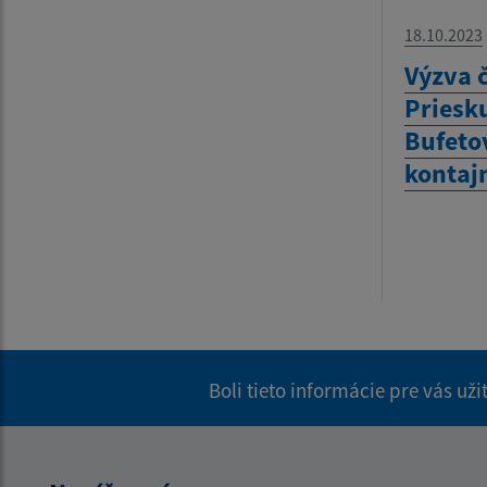
18.10.2023
Výzva č
Priesk
Bufeto
kontaj
Boli tieto informácie pre vás už