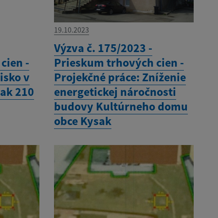
19.10.2023
Výzva č. 175/2023 -
cien -
Prieskum trhových cien -
isko v
Projekčné práce: Zníženie
sak 210
energetickej náročnosti
budovy Kultúrneho domu
obce Kysak