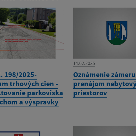
14.02.2025
č. 198/2025-
Oznámenie zámeru
um trhových cien -
prenájom nebytov
ltovanie parkoviska
priestorov
schom a výspravky