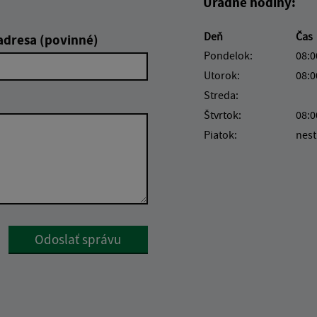
Úradné hodiny:
Deň
Čas
adresa (povinné)
Pondelok:
08:0
Utorok:
08:0
Streda:
Štvrtok:
08:0
Piatok:
nest
Google reCaptcha Response
Odoslať správu