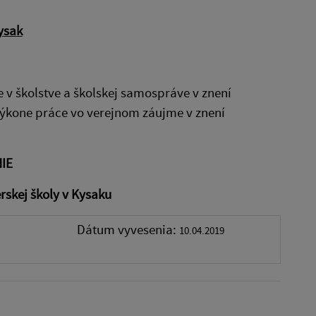
ysak
e v školstve a školskej samospráve v znení
 výkone práce vo verejnom záujme v znení
IE
rskej školy v Kysaku
Dátum vyvesenia:
10.04.2019