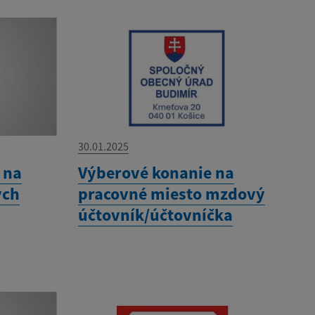
30.01.2025
 na
Výberové konanie na
ých
pracovné miesto mzdový
účtovník/účtovníčka