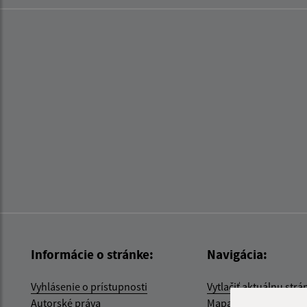
Informácie o stránke:
Navigácia:
Vyhlásenie o prístupnosti
Vytlačiť aktuálnu strá
Autorské práva
Mapa stránok