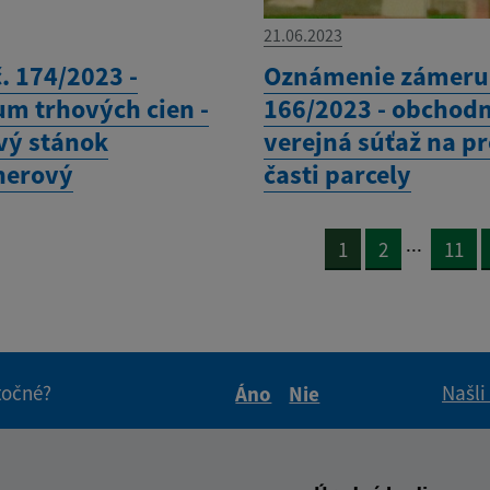
21.06.2023
. 174/2023 -
Oznámenie zámeru 
um trhových cien -
166/2023 - obchod
vý stánok
verejná súťaž na p
nerový
časti parcely
...
1
2
11
itočné?
Našli
Áno
Nie
Boli tieto informácie pre 
Boli tieto informáci