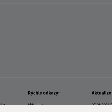
Rýchle odkazy:
Aktualiz
nku
Aktuality
07.08.2026 
Kontakty