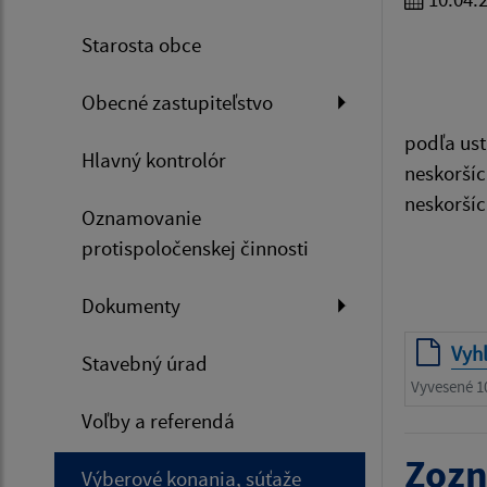
Starosta obce
Obecné zastupiteľstvo
podľa ust
Hlavný kontrolór
neskoršíc
neskorší
Oznamovanie
protispoločenskej činnosti
Dokumenty
Vyh
Stavebný úrad
Vyvesené 1
Voľby a referendá
Zozn
Výberové konania, súťaže