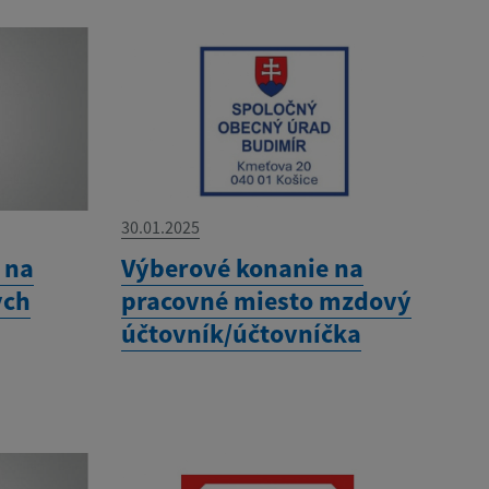
30.01.2025
 na
Výberové konanie na
ých
pracovné miesto mzdový
účtovník/účtovníčka