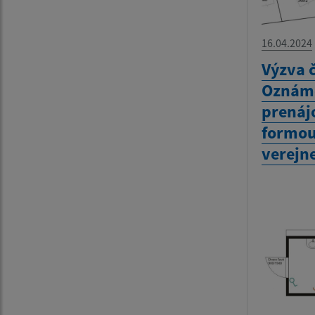
16.04.2024
Výzva č
Oznáme
prenáj
formou
verejne