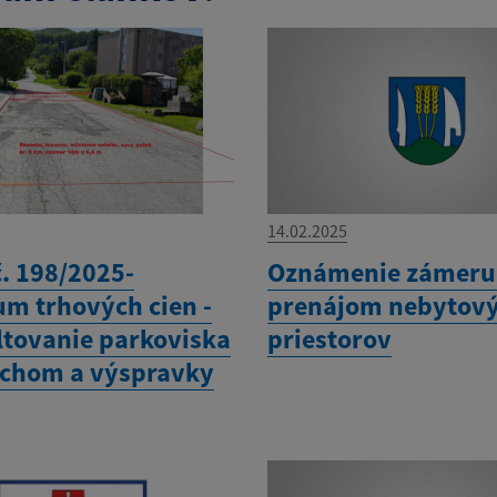
14.02.2025
č. 198/2025-
Oznámenie zámeru
um trhových cien -
prenájom nebytov
ltovanie parkoviska
priestorov
schom a výspravky