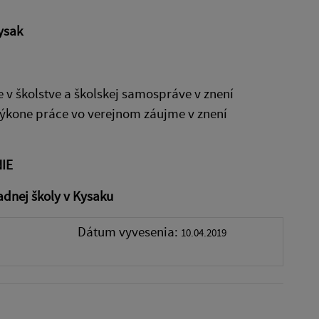
ysak
e v školstve a školskej samospráve v znení
 výkone práce vo verejnom záujme v znení
IE
adnej školy v Kysaku
Dátum vyvesenia:
10.04.2019