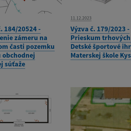
11.12.2023
. 184/20524 -
Výzva č. 179/2023 -
nie zámeru na
Prieskum trhových 
om časti pozemku
Detské športové ihr
 obchodnej
Materskej škole Ky
j súťaže