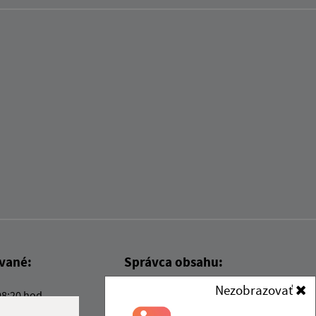
ované:
Správca obsahu:
Nezobrazovať
08:20 hod.
Správca obsahu je Obec Kysak.
Vytvorené v súlade s
Jednotným