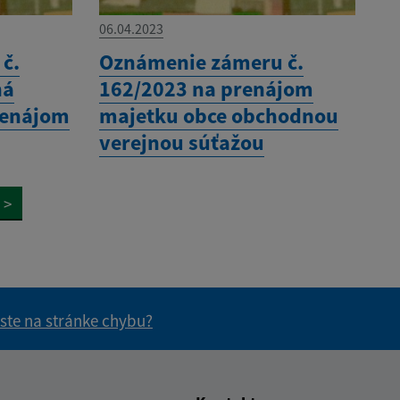
06.04.2023
č.
Oznámenie zámeru č.
ná
162/2023 na prenájom
renájom
majetku obce obchodnou
verejnou súťažou
>
 ste na stránke chybu?
vás užitočné?
e pre vás užitočné?