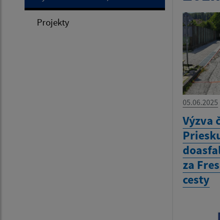
Projekty
05.06.2025
Výzva 
Priesk
doasfa
za Fre
cesty