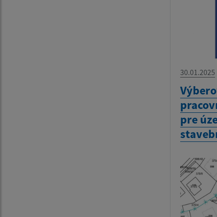
30.01.2025
Výbero
pracov
pre úz
staveb