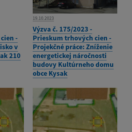
19.10.2023
Výzva č. 175/2023 -
cien -
Prieskum trhových cien -
isko v
Projekčné práce: Zníženie
sak 210
energetickej náročnosti
budovy Kultúrneho domu
obce Kysak