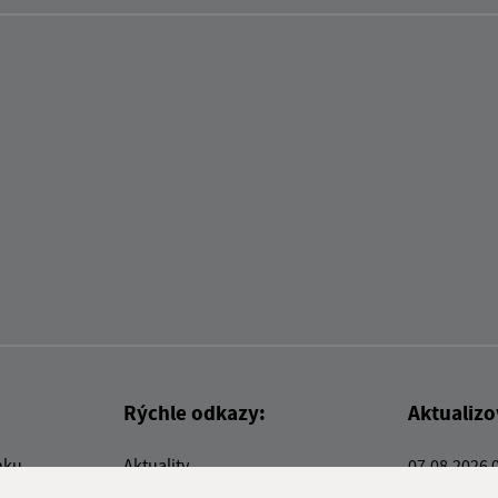
Rýchle odkazy:
Aktualiz
nku
Aktuality
07.08.2026 
Kontakty