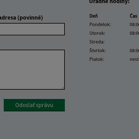
Úradné hodiny:
Deň
Čas
adresa (povinné)
Pondelok:
08:0
Utorok:
08:0
Streda:
Štvrtok:
08:0
Piatok:
nest
Google reCaptcha Response
Odoslať správu