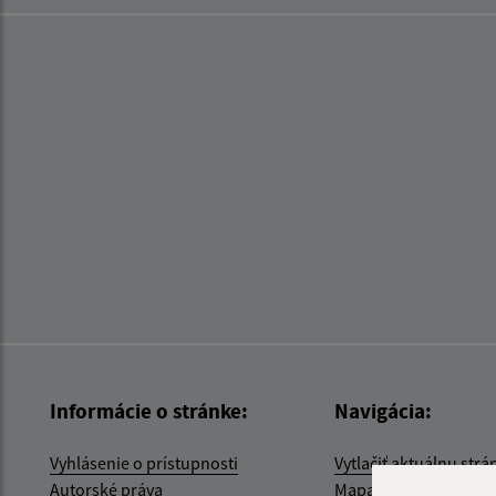
Informácie o stránke:
Navigácia:
Vyhlásenie o prístupnosti
Vytlačiť aktuálnu strá
Autorské práva
Mapa stránok