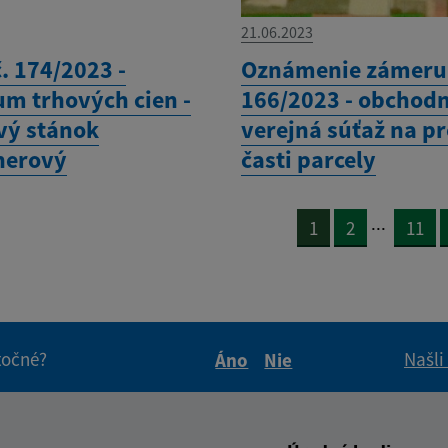
21.06.2023
. 174/2023 -
Oznámenie zámeru 
um trhových cien -
166/2023 - obchod
vý stánok
verejná súťaž na p
nerový
časti parcely
...
1
2
11
itočné?
Našli
Áno
Nie
Boli tieto informácie pre 
Boli tieto informáci