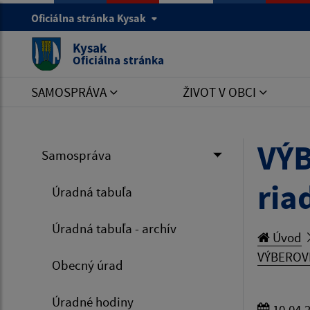
Oficiálna stránka Kysak
Kysak
Oficiálna stránka
SAMOSPRÁVA
ŽIVOT V OBCI
VÝB
Samospráva
ria
Úradná tabuľa
Úradná tabuľa - archív
Úvod
VÝBEROVÉ 
Obecný úrad
Úradné hodiny
10.04.