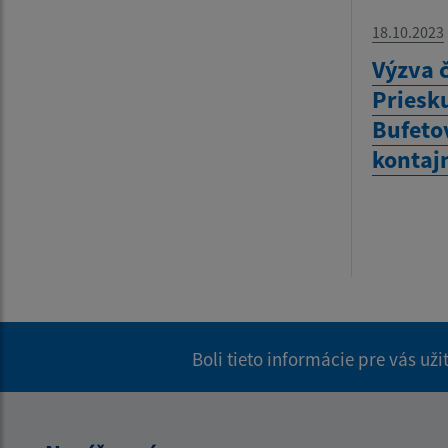
18.10.2023
Výzva č
Priesk
Bufeto
kontaj
Boli tieto informácie pre vás už