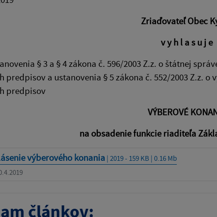
Zriaďovateľ Obec K
v y h l a s u j e
anovenia § 3 a § 4 zákona č. 596/2003 Z.z. o štátnej správ
h predpisov a ustanovenia § 5 zákona č. 552/2003 Z.z. o
ch predpisov
VÝBEROVÉ KONAN
na obsadenie funkcie riaditeľa Zákl
lásenie výberového konania
| 2019 - 159 KB | 0.16 Mb
0.4.2019
am článkov: