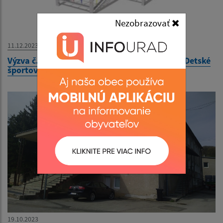
Nezobrazovať
11.12.2023
Výzva č. 179/2023 - Prieskum trhových cien - Detské
športové ihrisko v Materskej škole Kysak 210
19.10.2023