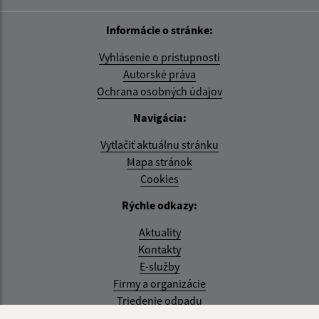
Informácie o stránke:
Vyhlásenie o prístupnosti
Autorské práva
Ochrana osobných údajov
Navigácia:
Vytlačiť aktuálnu stránku
Mapa stránok
Cookies
Rýchle odkazy:
Aktuality
Kontakty
E-služby
Firmy a organizácie
Triedenie odpadu