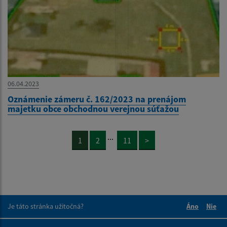
06.04.2023
Oznámenie zámeru č. 162/2023 na prenájom
majetku obce obchodnou verejnou súťažou
...
1
2
11
>
Je táto stránka užitočná?
Áno
Nie
Boli tieto 
Boli 