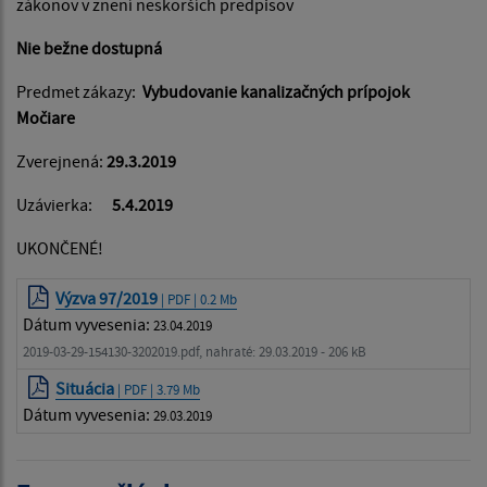
zákonov v znení neskorších predpisov
Nie bežne dostupná
Predmet zákazy:
Vybudovanie kanalizačných prípojok
Močiare
Zverejnená:
29.3.2019
Uzávierka:
5.4.2019
UKONČENÉ!
Výzva 97/2019
| PDF | 0.2 Mb
Dátum vyvesenia:
23.04.2019
2019-03-29-154130-3202019.pdf, nahraté: 29.03.2019 - 206 kB
Situácia
| PDF | 3.79 Mb
Dátum vyvesenia:
29.03.2019