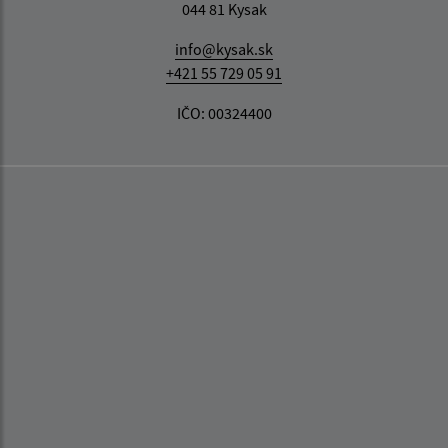
044 81 Kysak
info@kysak.sk
+421 55 729 05 91
IČO: 00324400