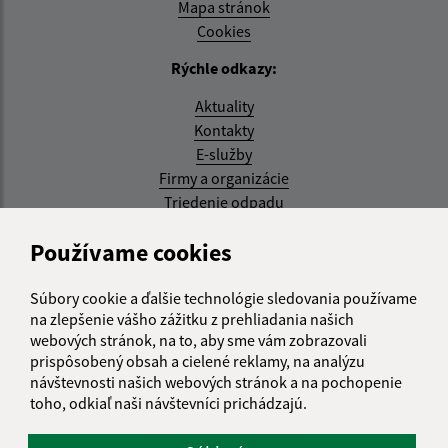
Mapa stránok
Cookies
Rýchle odkazy:
Aktuality
Kontakty
E-služby
Firmy a organizácie
Triedenie odpadu
Aktualizované:
Používame cookies
07.08.2026 08:20 hod.
Súbory cookie a ďalšie technológie sledovania používame
RSS
na zlepšenie vášho zážitku z prehliadania našich
webových stránok, na to, aby sme vám zobrazovali
Správca obsahu:
prispôsobený obsah a cielené reklamy, na analýzu
návštevnosti našich webových stránok a na pochopenie
Správca obsahu je Obec Kysak.
toho, odkiaľ naši návštevníci prichádzajú.
Vytvorené v súlade s
Jednotným dizajn manuálom
elektronických služieb.