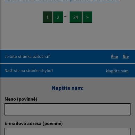
...
1
2
34
>
Je táto stránka užitočná?
Áno
Nie
Boli tieto 
Boli 
Našli ste na stránke chybu?
Napíšte nám
Napíšte nám:
Meno (povinné)
E-mailová adresa (povinné)