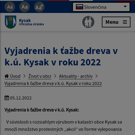
Slovenčina
Kysak
Menu
Oficiálna stránka
Vyjadrenia k ťažbe dreva v
k.ú. Kysak v roku 2022
Úvod
Život v obci
Aktuality - archív
Vyjadrenia k ťažbe dreva v k.ú. Kysak v roku 2022
05.12.2022
Vyjadrenia k ťažbe dreva v k.ú. Kysak:
V súvislosti s rozsiahlym výrubom v katastri obce Kysak sa
množí množstvo protestných „akcií“ vo forme vylepovania