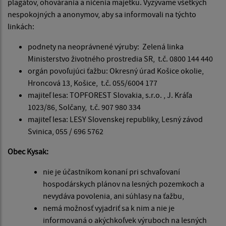
plagátov, ohovárania a ničenia majetku. Vyzývame všetkých
nespokojných a anonymov, aby sa informovali na týchto
linkách:
podnety na neoprávnené výruby: Zelená linka
Ministerstvo životného prostredia SR, t.č. 0800 144 440
orgán povoľujúci ťažbu: Okresný úrad Košice okolie,
Hroncová 13, Košice, t.č. 055/6004 177
majiteľ lesa: TOPFOREST Slovakia, s.r.o. , J. Kráľa
1023/86, Solčany, t.č. 907 980 334
majiteľ lesa: LESY Slovenskej republiky, Lesný závod
Svinica, 055 / 696 5762
Obec Kysak:
nie je účastníkom konaní pri schvaľovaní
hospodárskych plánov na lesných pozemkoch a
nevydáva povolenia, ani súhlasy na ťažbu,
nemá možnosť vyjadriť sa k nim a nie je
informovaná o akýchkoľvek výruboch na lesných