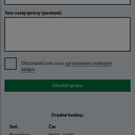
Text vašej správy (povinné)
Oboznámil som sa so
spracúvaním osobných
údajov
Google reCaptcha Response
Odoslať správu
Úradné hodiny:
Deň
Čas
Pondelok:
08:00 - 12:00