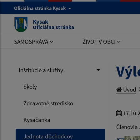
Oficiálna stránka Kysak
Kysak
Oficiálna stránka
SAMOSPRÁVA
ŽIVOT V OBCI
Výl
Inštitúcie a služby
Školy
Úvod
Zdravotné stredisko
17.10.
Kysačanka
Členovia 
Jednota dôchodcov