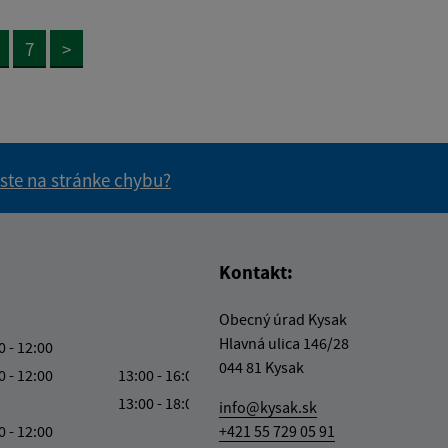
7
>
 ste na stránke chybu?
vás užitočné?
e pre vás užitočné?
Kontakt:
Obecný úrad Kysak
Hlavná ulica 146/28
0 - 12:00
044 81 Kysak
0 - 12:00
13:00 - 16:00
13:00 - 18:00
info@kysak.sk
0 - 12:00
+421 55 729 05 91