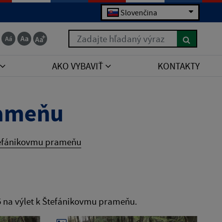
Slovenčina
Zadajte hľadaný výraz
AKO VYBAVIŤ
KONTAKTY
rameňu
tefánikovmu prameňu
5 na výlet k Štefánikovmu prameňu.