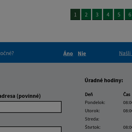
1
2
3
4
5
6
itočné?
Našli
Áno
Nie
Boli tieto informácie pre 
Boli tieto informáci
Úradné hodiny:
Deň
Čas
adresa (povinné)
Pondelok:
08:0
Utorok:
08:0
Streda:
Štvrtok:
08:0