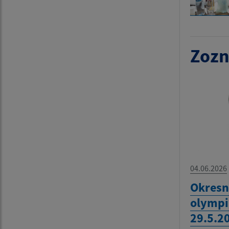
Zozn
04.06.2026
Okresn
olympi
29.5.2