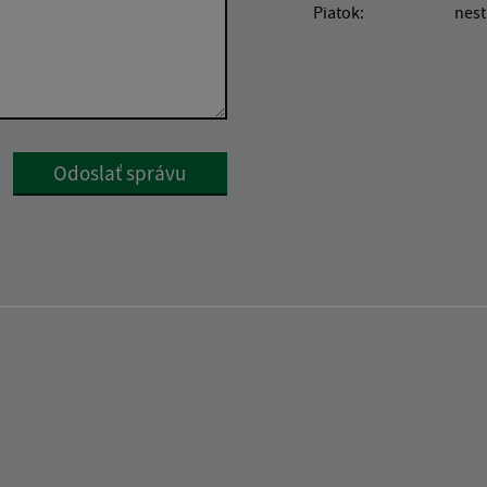
Piatok:
nest
Google reCaptcha Response
Odoslať správu