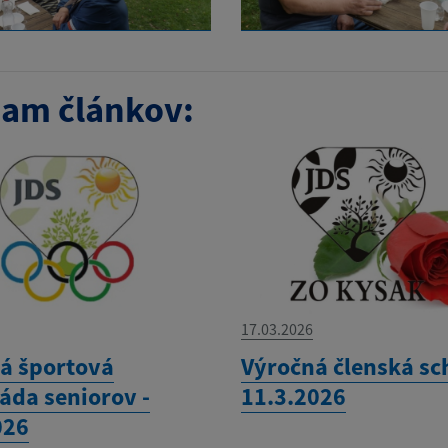
am článkov:
17.03.2026
á športová
Výročná členská s
áda seniorov -
11.3.2026
026