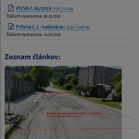
VÝZVA č. 85/2018
| PDF | 0.4 Mb
Dátum vyvesenia:
09.03.2018
Príloha č. 1 - kalkulácia
| XLSX | 0.06 Mb
Dátum vyvesenia:
14.03.2018
Zoznam článkov: