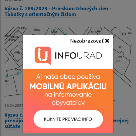
Výzva č. 189/2024 - Prieskum trhových cien -
Tabuľky s orientačným číslom
Nezobrazovať
16.04.2024
Výzva č. 184/20524 - Oznámenie zámeru na
prenájom časti pozemku formou obchodnej verejnej
súťaže