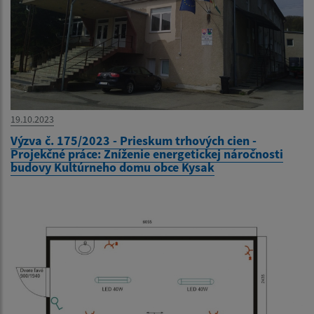
19.10.2023
Výzva č. 175/2023 - Prieskum trhových cien -
Projekčné práce: Zníženie energetickej náročnosti
budovy Kultúrneho domu obce Kysak