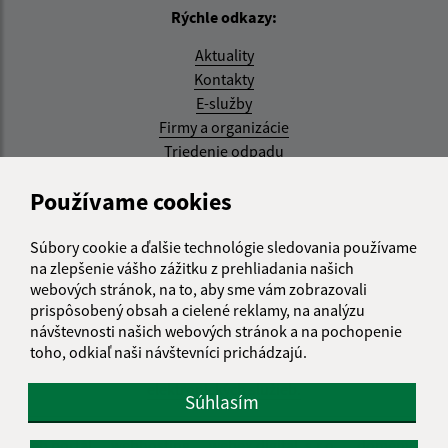
Rýchle odkazy:
Aktuality
Kontakty
E-služby
Firmy a organizácie
Triedenie odpadu
Aktualizované:
Používame cookies
07.08.2026 08:20 hod.
Súbory cookie a ďalšie technológie sledovania používame
RSS
na zlepšenie vášho zážitku z prehliadania našich
webových stránok, na to, aby sme vám zobrazovali
Správca obsahu:
prispôsobený obsah a cielené reklamy, na analýzu
návštevnosti našich webových stránok a na pochopenie
Správca obsahu je Obec Kysak.
toho, odkiaľ naši návštevníci prichádzajú.
Vytvorené v súlade s
Jednotným dizajn manuálom
elektronických služieb.
Súhlasím
web portál
webhosting
webex.digital, s.r.o.
domény