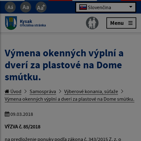
Slovenčina
Kysak
Menu
Oficiálna stránka
Výmena okenných výplní a
dverí za plastové na Dome
smútku.
Úvod
Samospráva
Výberové konania, súťaže
Výmena okenných výplní a dverí za plastové na Dome smútku.
09.03.2018
VÝZVA č.
85/2018
na predloženie ponuky podľa zákona č. 343/2015 Z. z. o