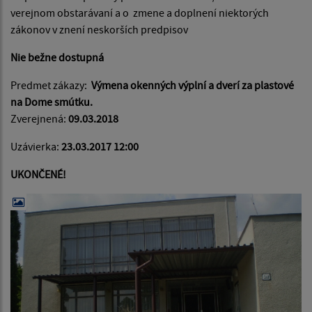
verejnom obstarávaní a o zmene a doplnení niektorých
zákonov v znení neskorších predpisov
Nie bežne dostupná
Predmet zákazy:
Výmena okenných výplní a dverí za plastové
na Dome smútku.
Zverejnená:
09.03.2018
Uzávierka:
23.03.2017 12:00
UKONČENÉ!