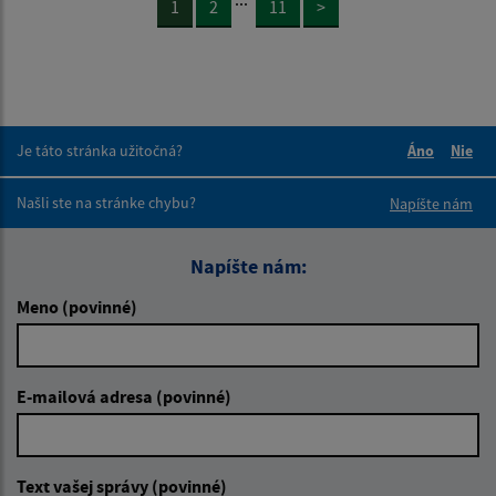
1
2
11
>
Je táto stránka užitočná?
Áno
Nie
Boli tieto 
Boli 
Našli ste na stránke chybu?
Napíšte nám
Napíšte nám:
Meno (povinné)
E-mailová adresa (povinné)
Text vašej správy (povinné)