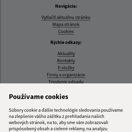
Navigácia:
Vytlačiť aktuálnu stránku
Mapa stránok
Cookies
Rýchle odkazy:
Aktuality
Kontakty
E-služby
Firmy a organizácie
Triedenie odpadu
Aktualizované:
Používame cookies
07.08.2026 08:20 hod.
Súbory cookie a ďalšie technológie sledovania používame
RSS
na zlepšenie vášho zážitku z prehliadania našich
webových stránok, na to, aby sme vám zobrazovali
Správca obsahu:
prispôsobený obsah a cielené reklamy, na analýzu