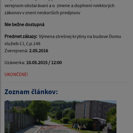
verejnom obstarávaní a o zmene a doplnení niektorých
zákonov v znení neskorších predpisov
Nie bežne dostupná
Predmet zákazy:
Výmena strešnej krytiny na budove Domu
služieb č.I, č.p.148
Zverejnená:
2.05.2016
Uzávierka:
10.05.2015 / 12:00
UKONČENÉ!
Zoznam článkov: