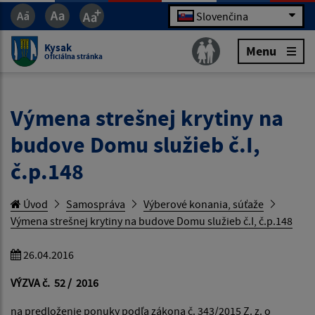
Slovenčina
Kysak
Menu
Oficiálna stránka
Výmena strešnej krytiny na
budove Domu služieb č.I,
č.p.148
Úvod
Samospráva
Výberové konania, súťaže
Výmena strešnej krytiny na budove Domu služieb č.I, č.p.148
26.04.2016
VÝZVA č.
52
/
2016
na predloženie ponuky podľa zákona č. 343/2015 Z. z. o