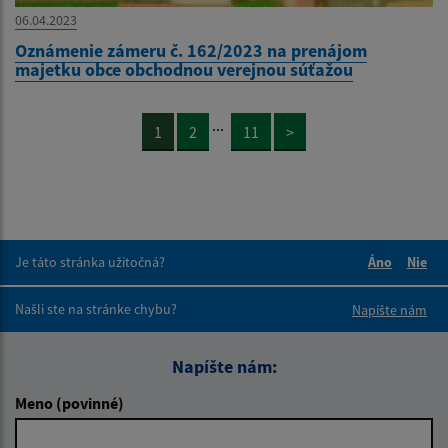
06.04.2023
Oznámenie zámeru č. 162/2023 na prenájom
majetku obce obchodnou verejnou súťažou
...
1
2
11
>
Je táto stránka užitočná?
Áno
Nie
Boli tieto 
Boli 
Našli ste na stránke chybu?
Napíšte nám
Napíšte nám:
Meno (povinné)