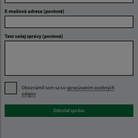
E-mailová adresa (povinné)
Text vašej správy (povinné)
Oboznámil som sa so
spracúvaním osobných
údajov
Google reCaptcha Response
Odoslať správu