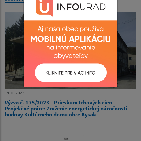
19.10.2023
Výzva č. 175/2023 - Prieskum trhových cien -
Projekčné práce: Zníženie energetickej náročnosti
budovy Kultúrneho domu obce Kysak