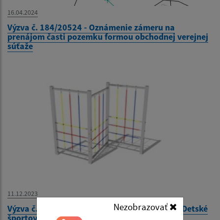
16.04.2024
Výzva č. 184/20524 - Oznámenie zámeru na
prenájom časti pozemku formou obchodnej verejnej
súťaže
11.12.2023
Nezobrazovať
Výzva č. 179/2023 - Prieskum trhových cien - Detské
športové ihrisko v Materskej škole Kysak 210