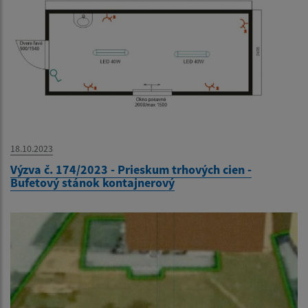
18.10.2023
Výzva č. 174/2023 - Prieskum trhových cien -
Bufetový stánok kontajnerový