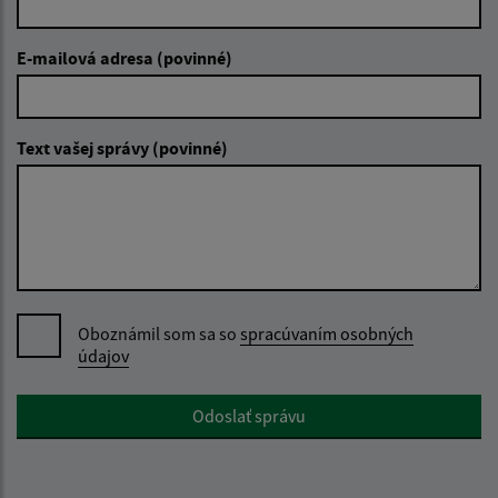
E-mailová adresa (povinné)
Text vašej správy (povinné)
Oboznámil som sa so
spracúvaním osobných
údajov
Google reCaptcha Response
Odoslať správu