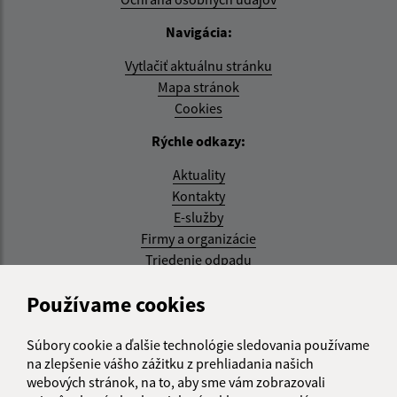
Navigácia:
Vytlačiť aktuálnu stránku
Mapa stránok
Cookies
Rýchle odkazy:
Aktuality
Kontakty
E-služby
Firmy a organizácie
Triedenie odpadu
Aktualizované:
Používame cookies
05.08.2026 17:48 hod.
Súbory cookie a ďalšie technológie sledovania používame
RSS
na zlepšenie vášho zážitku z prehliadania našich
webových stránok, na to, aby sme vám zobrazovali
Správca obsahu: