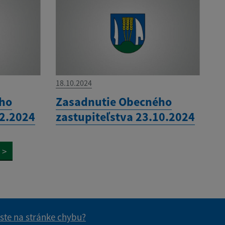
18.10.2024
ého
Zasadnutie Obecného
12.2024
zastupiteľstva 23.10.2024
>
 ste na stránke chybu?