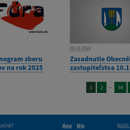
09.12.2024
nogram zberu
Zasadnutie Obecn
v na rok 2025
zastupiteľstva 10.
...
1
2
34
itočné?
Našli
Áno
Nie