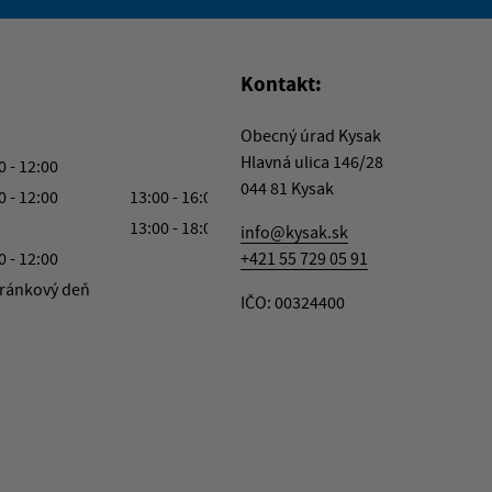
vás užitočné?
e pre vás užitočné?
Kontakt:
Obecný úrad Kysak
Hlavná ulica 146/28
0 - 12:00
044 81 Kysak
0 - 12:00
13:00 - 16:00
13:00 - 18:00
info@kysak.sk
0 - 12:00
+421 55 729 05 91
ránkový deň
IČO: 00324400