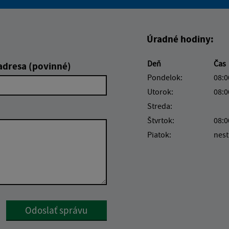
Boli tieto informácie pre 
Boli tieto informáci
Úradné hodiny:
Deň
Čas
adresa (povinné)
Pondelok:
08:0
Utorok:
08:0
Streda:
Štvrtok:
08:0
Piatok:
nest
Google reCaptcha Response
Odoslať správu