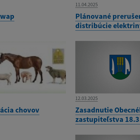
11.04.2025
swap
Plánované preruše
distribúcie elektri
12.03.2025
rácia chovov
Zasadnutie Obecn
zastupiteľstva 18.