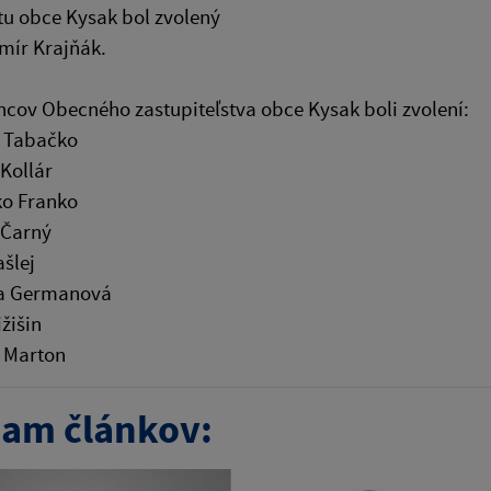
tu obce Kysak bol zvolený
mír Krajňák.
cov Obecného zastupiteľstva obce Kysak boli zvolení:
r Tabačko
Kollár
ko Franko
Čarný
šlej
ia Germanová
žišin
 Marton
am článkov: