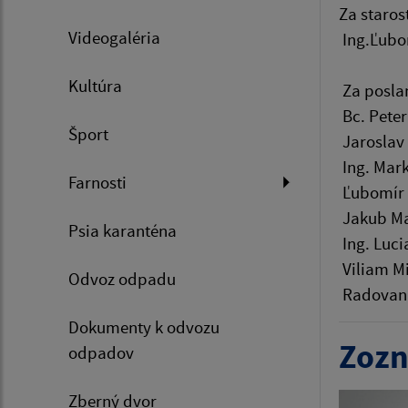
Za staros
Videogaléria
Ing.Ľubo
Kultúra
Za poslan
Bc. Pete
Šport
Jaroslav 
Ing. Mar
Farnosti
Ľubomír 
Jakub Ma
Psia karanténa
Ing. Luc
Viliam Mi
Odvoz odpadu
Radovan
Dokumenty k odvozu
Zozn
odpadov
Zberný dvor