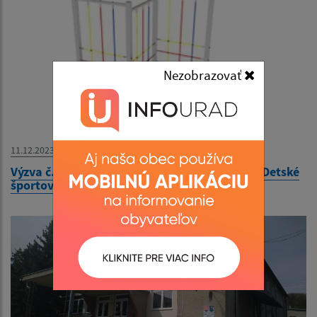
Nezobrazovať
11.12.2023
Výzva č. 179/2023 - Prieskum trhových cien - Detské
športové ihrisko v Materskej škole Kysak 210