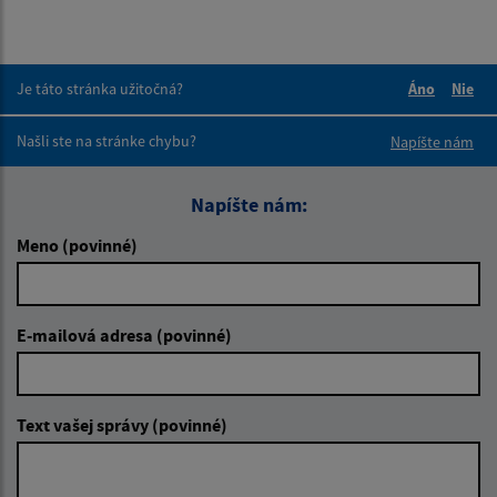
Je táto stránka užitočná?
Áno
Nie
Boli tieto 
Boli 
Našli ste na stránke chybu?
Napíšte nám
Napíšte nám:
Meno (povinné)
E-mailová adresa (povinné)
Text vašej správy (povinné)