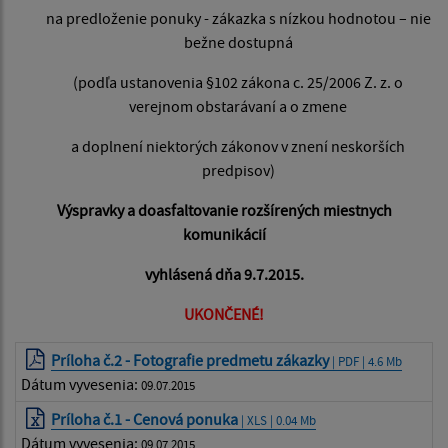
na predloženie ponuky - zákazka s nízkou hodnotou – nie
bežne dostupná
(podľa ustanovenia §102 zákona c. 25/2006 Z. z. o
verejnom obstarávaní a o zmene
a doplnení niektorých zákonov v znení neskorších
predpisov)
Výspravky a doasfaltovanie rozšírených miestnych
komunikácií
vyhlásená dňa 9.7.2015.
UKONČENÉ!
Príloha č.2 - Fotografie predmetu zákazky
| PDF | 4.6 Mb
Dátum vyvesenia:
09.07.2015
Príloha č.1 - Cenová ponuka
| XLS | 0.04 Mb
Dátum vyvesenia:
09.07.2015