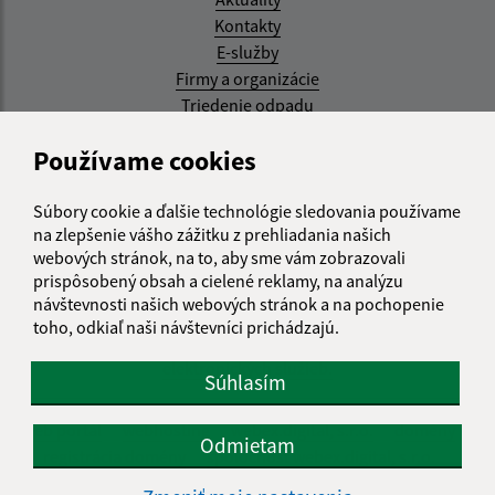
Kontakty
E-služby
Firmy a organizácie
Triedenie odpadu
Aktualizované:
Používame cookies
05.08.2026 17:48 hod.
Súbory cookie a ďalšie technológie sledovania používame
RSS
na zlepšenie vášho zážitku z prehliadania našich
webových stránok, na to, aby sme vám zobrazovali
Správca obsahu:
prispôsobený obsah a cielené reklamy, na analýzu
návštevnosti našich webových stránok a na pochopenie
Správca obsahu je Obec Kysak.
toho, odkiaľ naši návštevníci prichádzajú.
Vytvorené v súlade s
Jednotným dizajn manuálom
elektronických služieb.
Súhlasím
web portál
webhosting
webex.digital, s.r.o.
domény
Odmietam
registrácia domény
spoločnosť webex.digital, s.r.o.