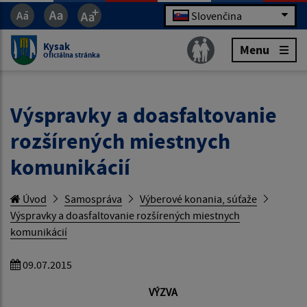
Slovenčina
Kysak
Menu
Oficiálna stránka
Výspravky a doasfaltovanie
rozšírených miestnych
komunikácií
Úvod
Samospráva
Výberové konania, súťaže
Výspravky a doasfaltovanie rozšírených miestnych
komunikácií
09.07.2015
VÝZVA