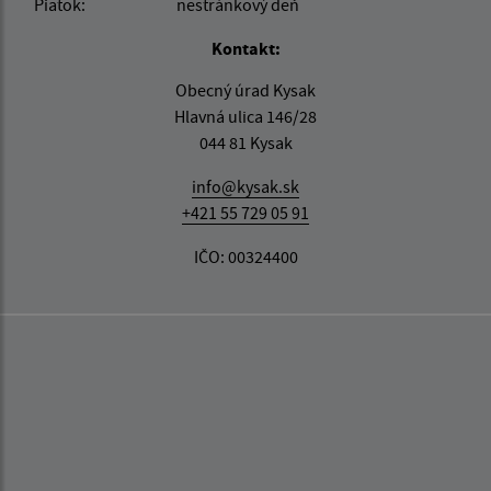
Piatok:
nestránkový deň
Kontakt:
Obecný úrad Kysak
Hlavná ulica 146/28
044 81 Kysak
info@kysak.sk
+421 55 729 05 91
IČO: 00324400