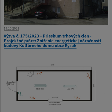
19.10.2023
Výzva č. 175/2023 - Prieskum trhových cien -
Projekčné práce: Zníženie energetickej náročnosti
budovy Kultúrneho domu obce Kysak