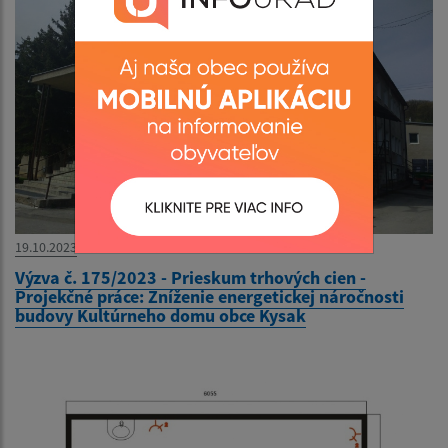
19.10.2023
Výzva č. 175/2023 - Prieskum trhových cien -
Projekčné práce: Zníženie energetickej náročnosti
budovy Kultúrneho domu obce Kysak