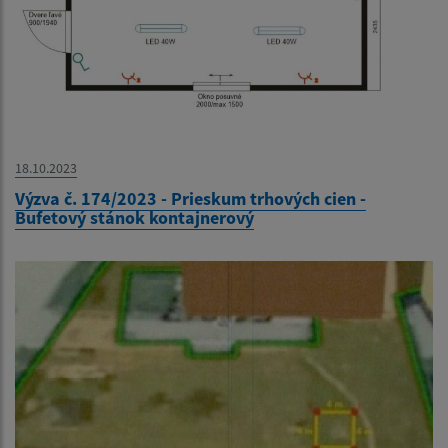
18.10.2023
Výzva č. 174/2023 - Prieskum trhových cien -
Bufetový stánok kontajnerový