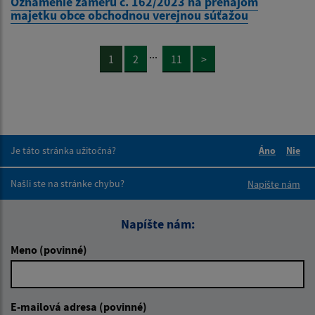
Oznámenie zámeru č. 162/2023 na prenájom
majetku obce obchodnou verejnou súťažou
...
1
2
11
>
Je táto stránka užitočná?
Áno
Nie
Boli tieto 
Boli 
Našli ste na stránke chybu?
Napíšte nám
Napíšte nám:
Meno (povinné)
E-mailová adresa (povinné)