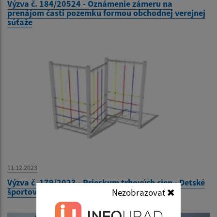
Výzva č. 184/20524 - Oznámenie zámeru na
prenájom časti pozemku formou obchodnej verejnej
súťaže
11.12.2023
Výzva č. 179/2023 - Prieskum trhových cien - Detské
športové ihrisko v Materskej škole Kysak 210
Nezobrazovať