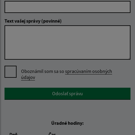
Text vašej správy (povinné)
Oboznámil som sa so
spracúvaním osobných
údajov
Google reCaptcha Response
Odoslať správu
Úradné hodiny:
Deň
Čas