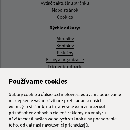
Vytlačiť aktuálnu stránku
Mapa stránok
Cookies
Rýchle odkazy:
Aktuality
Kontakty
E-služby
Firmy a organizácie
Triedenie odpadu
Aktualizované:
Používame cookies
07.08.2026 08:20 hod.
Súbory cookie a ďalšie technológie sledovania používame
RSS
na zlepšenie vášho zážitku z prehliadania našich
webových stránok, na to, aby sme vám zobrazovali
Správca obsahu:
prispôsobený obsah a cielené reklamy, na analýzu
návštevnosti našich webových stránok a na pochopenie
Správca obsahu je Obec Kysak.
toho, odkiaľ naši návštevníci prichádzajú.
Vytvorené v súlade s
Jednotným dizajn manuálom