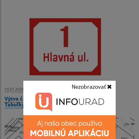
Nezobrazovať
19.07.2024
Výzva č. 189/2024 - Prieskum trhových cien -
Tabuľky s orientačným číslom