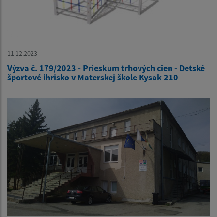
11.12.2023
Výzva č. 179/2023 - Prieskum trhových cien - Detské
športové ihrisko v Materskej škole Kysak 210