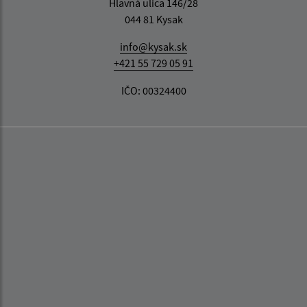
Hlavná ulica 146/28
044 81 Kysak
info@kysak.sk
+421 55 729 05 91
IČO: 00324400