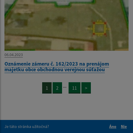
06.04.2023
Oznámenie zámeru č. 162/2023 na prenájom
majetku obce obchodnou verejnou súťažou
...
1
2
11
>
Je táto stránka užitočná?
Áno
Nie
Boli tieto 
Boli 