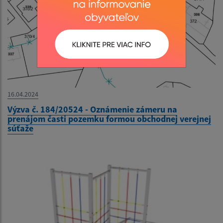
16.04.2024
Výzva č. 184/20524 - Oznámenie zámeru na
prenájom časti pozemku formou obchodnej verejnej
súťaže