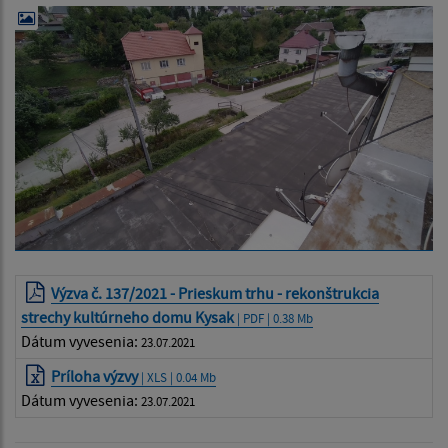
Výzva č. 137/2021 - Prieskum trhu - rekonštrukcia
strechy kultúrneho domu Kysak
| PDF | 0.38 Mb
Dátum vyvesenia:
23.07.2021
Príloha výzvy
| XLS | 0.04 Mb
Dátum vyvesenia:
23.07.2021