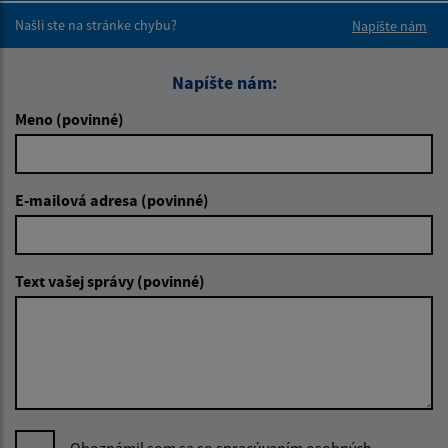
Našli ste na stránke chybu?
Napíšte nám
Napíšte nám:
Meno (povinné)
E-mailová adresa (povinné)
Text vašej správy (povinné)
Oboznámil som sa so
spracúvaním osobných