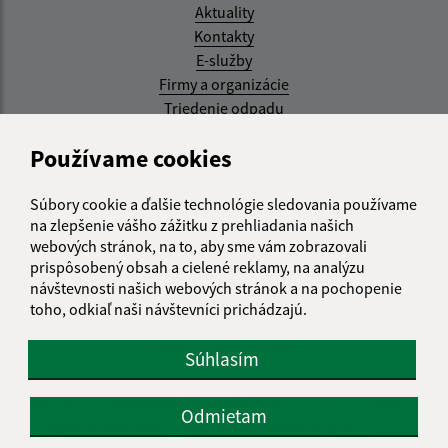
Aktuality
Kontakty
E-služby
Firmy a organizácie
Triedenie odpadu
Aktualizované:
Používame cookies
05.08.2026 17:48 hod.
Súbory cookie a ďalšie technológie sledovania používame
RSS
na zlepšenie vášho zážitku z prehliadania našich
webových stránok, na to, aby sme vám zobrazovali
Správca obsahu:
prispôsobený obsah a cielené reklamy, na analýzu
návštevnosti našich webových stránok a na pochopenie
Správca obsahu je Obec Kysak.
toho, odkiaľ naši návštevníci prichádzajú.
Vytvorené v súlade s
Jednotným dizajn manuálom
elektronických služieb.
Súhlasím
web portál
webhosting
webex.digital, s.r.o.
domény
Odmietam
registrácia domény
spoločnosť webex.digital, s.r.o.