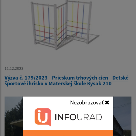
11.12.2023
Výzva č. 179/2023 - Prieskum trhových cien - Detské
športové ihrisko v Materskej škole Kysak 210
Nezobrazovať