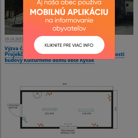
19.10.2023
Výzva č. 175/2023 - Prieskum trhových cien -
Projekčné práce: Zníženie energetickej náročnosti
budovy Kultúrneho domu obce Kysak