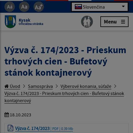
Slovenčina
Kysak
Menu
Oficiálna stránka
Výzva č. 174/2023 - Prieskum
trhových cien - Bufetový
stánok kontajnerový
Úvod
Samospráva
Výberové konania, súťaže
Výzva č. 174/2023 - Prieskum trhových cien - Bufetový stánok
kontajnerový
18.10.2023
Výzva č. 174/2023
| PDF | 0.39 Mb