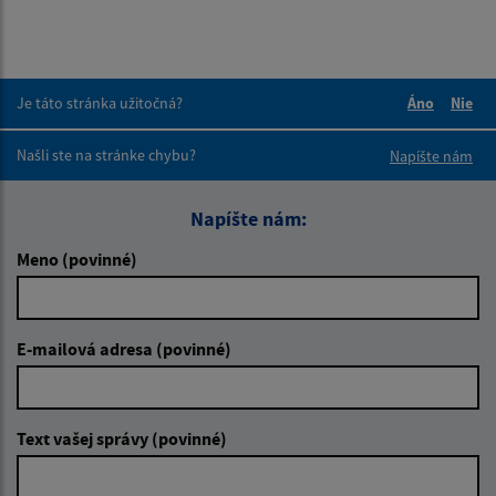
Je táto stránka užitočná?
Áno
Nie
Boli tieto 
Boli 
Našli ste na stránke chybu?
Napíšte nám
Napíšte nám:
Meno (povinné)
E-mailová adresa (povinné)
Text vašej správy (povinné)