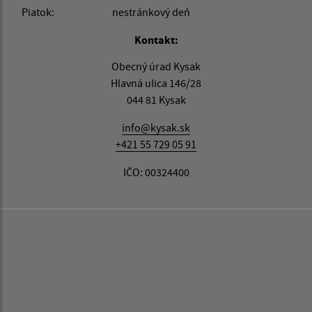
Piatok:
nestránkový deň
Kontakt:
Obecný úrad Kysak
Hlavná ulica 146/28
044 81 Kysak
info@kysak.sk
+421 55 729 05 91
IČO: 00324400