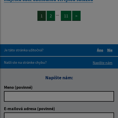
...
1
2
11
>
Je táto stránka užitočná?
Áno
Nie
Boli tieto 
Boli 
Našli ste na stránke chybu?
Napíšte nám
Napíšte nám:
Meno (povinné)
E-mailová adresa (povinné)