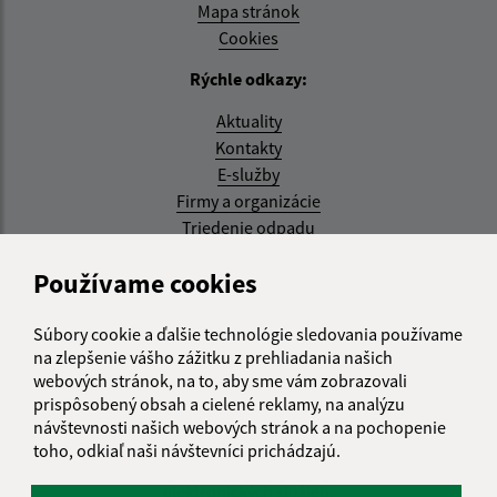
Mapa stránok
Cookies
Rýchle odkazy:
Aktuality
Kontakty
E-služby
Firmy a organizácie
Triedenie odpadu
Aktualizované:
Používame cookies
05.08.2026 17:48 hod.
Súbory cookie a ďalšie technológie sledovania používame
RSS
na zlepšenie vášho zážitku z prehliadania našich
webových stránok, na to, aby sme vám zobrazovali
Správca obsahu:
prispôsobený obsah a cielené reklamy, na analýzu
návštevnosti našich webových stránok a na pochopenie
Správca obsahu je Obec Kysak.
toho, odkiaľ naši návštevníci prichádzajú.
Vytvorené v súlade s
Jednotným dizajn manuálom
elektronických služieb.