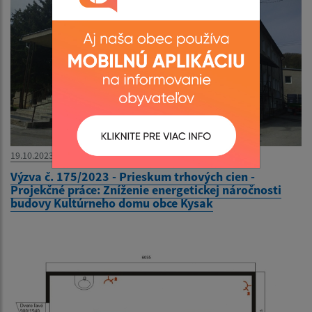
19.10.2023
Výzva č. 175/2023 - Prieskum trhových cien -
Projekčné práce: Zníženie energetickej náročnosti
budovy Kultúrneho domu obce Kysak