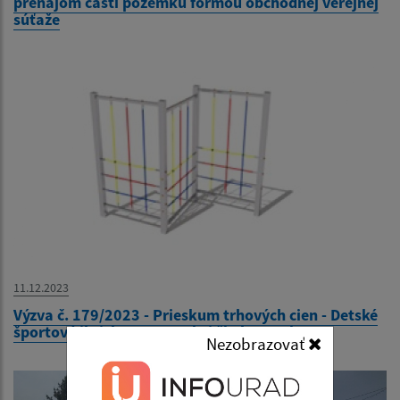
prenájom časti pozemku formou obchodnej verejnej
súťaže
11.12.2023
Výzva č. 179/2023 - Prieskum trhových cien - Detské
športové ihrisko v Materskej škole Kysak 210
Nezobrazovať