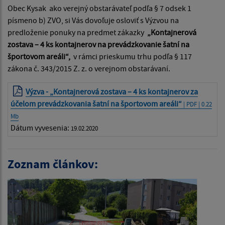
Obec Kysak ako verejný obstarávateľ podľa § 7 odsek 1
písmeno b) ZVO, si Vás dovoľuje osloviť s Výzvou na
predloženie ponuky na predmet zákazky
„Kontajnerová
zostava – 4 ks kontajnerov na prevádzkovanie šatní na
športovom areáli“,
v rámci prieskumu trhu podľa § 117
zákona č. 343/2015 Z. z. o verejnom obstarávaní.
Výzva - „Kontajnerová zostava – 4 ks kontajnerov za
účelom prevádzkovania šatní na športovom areáli“
| PDF | 0.22
Mb
Dátum vyvesenia:
19.02.2020
Zoznam článkov: