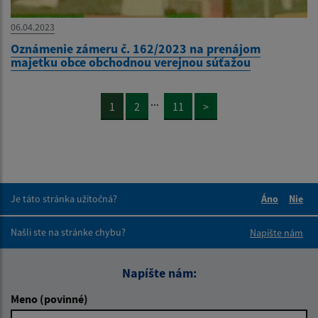
06.04.2023
Oznámenie zámeru č. 162/2023 na prenájom
majetku obce obchodnou verejnou súťažou
...
1
2
11
>
Je táto stránka užitočná?
Áno
Nie
Boli tieto 
Boli 
Našli ste na stránke chybu?
Napíšte nám
Napíšte nám:
Meno (povinné)