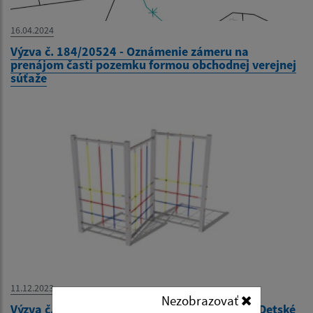
16.04.2024
Výzva č. 184/20524 - Oznámenie zámeru na
prenájom časti pozemku formou obchodnej verejnej
súťaže
11.12.2023
Nezobrazovať
Výzva č. 179/2023 - Prieskum trhových cien - Detské