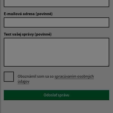
E-mailová adresa (povinné)
Text vašej správy (povinné)
Oboznámil som sa so
spracúvaním osobných
údajov
Google reCaptcha Response
Odoslať správu