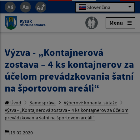
Slovenčina
Kysak
Menu
Oficiálna stránka
Výzva - „Kontajnerová
zostava – 4 ks kontajnerov za
účelom prevádzkovania šatní
na športovom areáli“
Úvod
Samospráva
Výberové konania, súťaže
Výzva - „Kontajnerová zostava – 4 ks kontajnerov za účelom
prevádzkovania šatní na športovom areáli“
19.02.2020