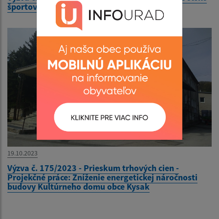
športové ihrisko v Materskej škole Kysak 210
19.10.2023
Výzva č. 175/2023 - Prieskum trhových cien -
Projekčné práce: Zníženie energetickej náročnosti
budovy Kultúrneho domu obce Kysak