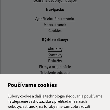
Ochrana osobných údajov
Navigácia:
Vytlačiť aktuálnu stránku
Mapa stránok
Cookies
Rýchle odkazy:
Aktuality
Kontakty
E-služby
Firmy a organizácie
Triedenie odpadu
Aktualizované:
Používame cookies
07.08.2026 08:20 hod.
Súbory cookie a ďalšie technológie sledovania používame
RSS
na zlepšenie vášho zážitku z prehliadania našich
webových stránok, na to, aby sme vám zobrazovali
Správca obsahu: