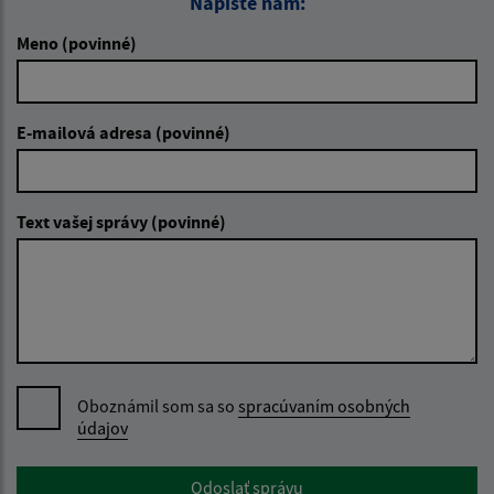
Napíšte nám:
Meno (povinné)
E-mailová adresa (povinné)
Text vašej správy (povinné)
Oboznámil som sa so
spracúvaním osobných
údajov
Google reCaptcha Response
Odoslať správu