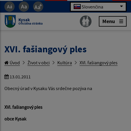
Slovenčina
Kysak
Menu
Oficiálna stránka
XVI. fašiangový ples
Úvod
Život v obci
Kultúra
XVI. fašiangový ples
13.01.2011
Obecný úrad v Kysaku Vás srdečne pozýva na
XVI. fašiangový ples
obce Kysak