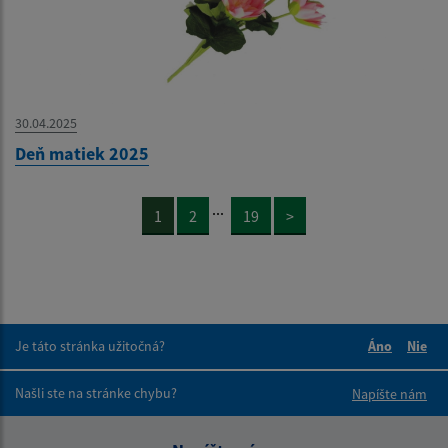
30.04.2025
Deň matiek 2025
...
1
2
19
>
Je táto stránka užitočná?
Áno
Nie
Boli tieto 
Boli 
Našli ste na stránke chybu?
Napíšte nám