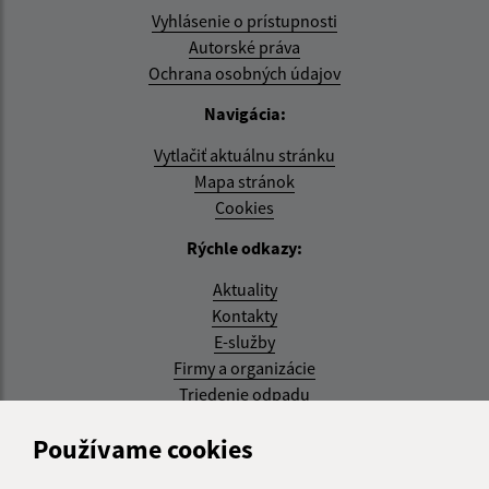
Vyhlásenie o prístupnosti
Autorské práva
Ochrana osobných údajov
Navigácia:
Vytlačiť aktuálnu stránku
Mapa stránok
Cookies
Rýchle odkazy:
Aktuality
Kontakty
E-služby
Firmy a organizácie
Triedenie odpadu
Aktualizované:
Používame cookies
07.08.2026 08:20 hod.