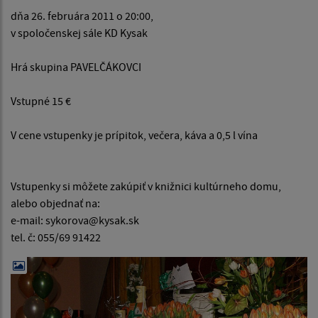
dňa 26. februára 2011 o 20:00,
v spoločenskej sále KD Kysak
Hrá skupina PAVELČÁKOVCI
Vstupné 15 €
V cene vstupenky je prípitok, večera, káva a 0,5 l vína
Vstupenky si môžete zakúpiť v knižnici kultúrneho domu,
alebo objednať na:
e-mail: sykorova@kysak.sk
tel. č: 055/69 91422