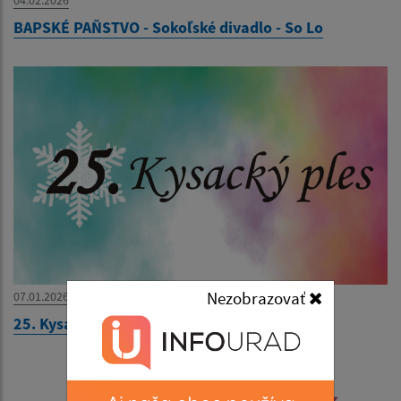
BAPSKÉ PAŇSTVO - Sokoľské divadlo - So Lo
Nezobrazovať
07.01.2026
25. Kysacký ples