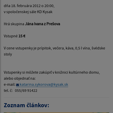
dňa 18. februára 2012 o 20:00,
v spoločenskej sále KD Kysak
Hrá skupina
Jána Ivana z Prešova
Vstupné
15 €
V cene vstupenky je prípitok, večera, káva, 0,5 l vína, švédske
stoly
Vstupenky si môžete zakúpiť v knižnici kultúrneho domu,
alebo objednať na:
e-mail:
katarina.sykorova@kysak.sk
tel. č: 055/69 91422
Zoznam článkov: