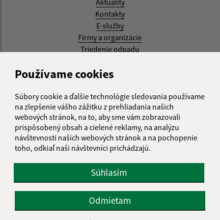
Aktuality
Kontakty
E-služby
Firmy a organizácie
Triedenie odpadu
Aktualizované:
Používame cookies
07.08.2026 08:20 hod.
Súbory cookie a ďalšie technológie sledovania používame
RSS
na zlepšenie vášho zážitku z prehliadania našich
webových stránok, na to, aby sme vám zobrazovali
Správca obsahu:
prispôsobený obsah a cielené reklamy, na analýzu
návštevnosti našich webových stránok a na pochopenie
Správca obsahu je Obec Kysak.
toho, odkiaľ naši návštevníci prichádzajú.
Vytvorené v súlade s
Jednotným dizajn manuálom
elektronických služieb.
Súhlasím
web portál
webhosting
webex.digital, s.r.o.
domény
Odmietam
registrácia domény
spoločnosť webex.digital, s.r.o.