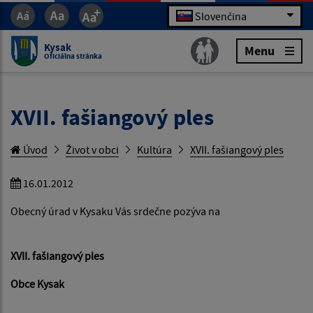
Slovenčina
Kysak
Menu
Oficiálna stránka
XVII. fašiangový ples
Úvod
Život v obci
Kultúra
XVII. fašiangový ples
16.01.2012
Obecný úrad v Kysaku Vás srdečne pozýva na
XVII. fašiangový ples
Obce Kysak