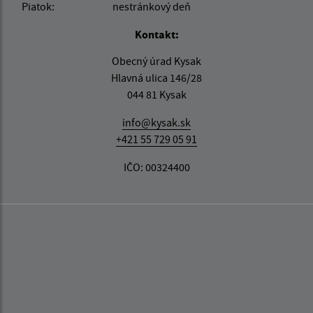
Piatok:
nestránkový deň
Kontakt:
Obecný úrad Kysak
Hlavná ulica 146/28
044 81 Kysak
info@kysak.sk
+421 55 729 05 91
IČO: 00324400