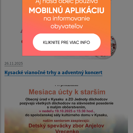
26.11.2025
Kysacké vianočné trhy a adventný koncert