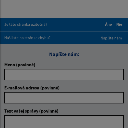
Je táto stránka užitočná?
Áno
Nie
Boli tieto 
Boli 
Našli ste na stránke chybu?
Napíšte nám
Napíšte nám:
Meno (povinné)
E-mailová adresa (povinné)
Text vašej správy (povinné)