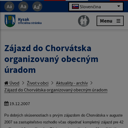
Slovenčina
Kysak
Menu
Oficiálna stránka
Zájazd do Chorvátska
organizovaný obecným
úradom
Úvod
Život v obci
Aktuality - archív
Zájazd do Chorvátska organizovaný obecným úradom
19.12.2007
Po dobrých skúsenostiach s prvým zájazdom do Chorvátska v auguste
2007 sa zastupiteľstvo rozhodlo
včas
objednať kompletný zájazd pre 42