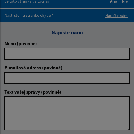
Je táto stránka užitočná?
Áno
Nie
Boli tieto 
Boli 
Našli ste na stránke chybu?
Napíšte nám
Napíšte nám:
Meno (povinné)
E-mailová adresa (povinné)
Text vašej správy (povinné)