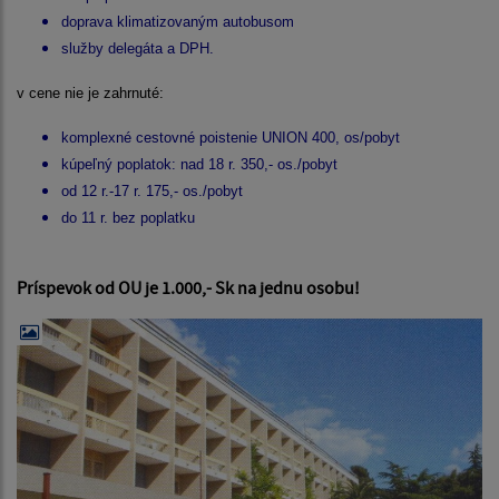
doprava klimatizovaným autobusom
služby delegáta a DPH.
v cene nie je zahrnuté:
komplexné cestovné poistenie UNION 400, os/pobyt
kúpeľný poplatok: nad 18 r. 350,- os./pobyt
od 12 r.-17 r. 175,- os./pobyt
do 11 r. bez poplatku
Príspevok od OU je 1.000,- Sk na jednu osobu!