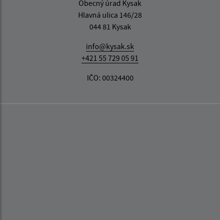
Obecný úrad Kysak
Hlavná ulica 146/28
044 81 Kysak
info@kysak.sk
+421 55 729 05 91
IČO: 00324400