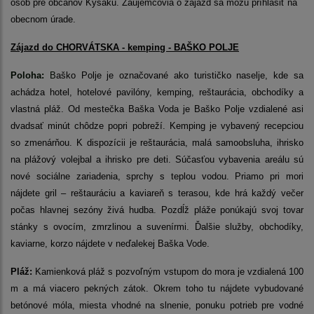
osôb pre občanov Kysaku. Záujemcovia o zájazd sa môžu príhlásiť na
obecnom úrade.
Zájazd do CHORVÁTSKA - kemping
- BAŠKO POLJE
Poloha:
B
aško Polje je označované ako turističko naselje, kde sa
achádza hotel, hotelové pavilóny, kemping, reštaurácia, obchodíky a
vlastná pláž. Od mestečka Baška Voda je Baško Polje vzdialené asi
dvadsať minút chôdze popri pobreží. Kemping je vybavený recepciou
so zmenárňou. K dispozícii je reštaurácia, malá samoobsluha, ihrisko
na plážový volejbal a ihrisko pre deti. Súčasťou vybavenia areálu sú
nové sociálne zariadenia, sprchy s teplou vodou. Priamo pri mori
nájdete gril – reštauráciu a kaviareň s terasou, kde hrá každý večer
počas hlavnej sezóny živá hudba. Pozdĺž pláže ponúkajú svoj tovar
stánky s ovocím, zmrzlinou a suvenírmi. Ďalšie služby, obchodíky,
kaviarne, korzo nájdete v neďalekej Baška Vode.
Pláž:
Kamienková pláž s pozvoľným vstupom do mora je vzdialená 100
m a má viacero pekných zátok. Okrem toho tu nájdete vybudované
betónové móla, miesta vhodné na slnenie, ponuku potrieb pre vodné