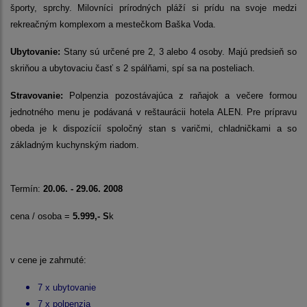
športy, sprchy. Milovníci prírodných pláží si prídu na svoje medzi
rekreačným komplexom a mestečkom Baška Voda.
Ubytovanie:
Stany sú určené pre 2, 3 alebo 4 osoby. Majú predsieň so
skriňou a ubytovaciu časť s 2 spálňami, spí sa na posteliach.
Stravovanie:
Polpenzia pozostávajúca z raňajok a večere formou
jednotného menu je podávaná v reštaurácii hotela ALEN. Pre prípravu
obeda je k dispozícií spoločný stan s varičmi, chladničkami a so
základným kuchynským riadom.
Termín:
20.06. - 29.06. 2008
cena / osoba =
5.999,- S
k
v cene je zahrnuté:
7 x ubytovanie
7 x polpenzia