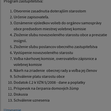
Program zastupiteľstva:
Otvorenie zasadnutia doterajším starostom
Určenie zapisovateľa.
Oznámenie výsledkov volieb do orgánov samosprávy
obce predsedom miestnej volebnej komisie
Zloženie sľubu novozvoleného starostu obce a prevzatie
insígnií.
Zloženie sľubu poslancov obecného zastupiteľstva
Vystúpenie novozvoleného starostu
Voľba návrhovej komisie, overovateľov zápisnice a
volebnej komisie
Návrh na zriadenie obecnej rady a voľba jej členov
Schválenie platu starostu obce
Dodatok č.2 k VZN 5/2008 - dane a poplatky
Príspevok na čerpania domových žúmp
Diskusia
Schválenie uznesenia
Uznesenie