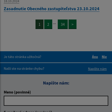
18.10.2024
Zasadnutie Obecného zastupiteľstva 23.10.2024
...
1
2
34
>
Je táto stránka užitočná?
Áno
Nie
Boli tieto 
Boli 
Našli ste na stránke chybu?
Napíšte nám
Napíšte nám:
Meno (povinné)