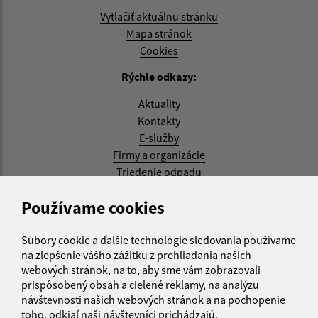
Vytlačiť aktuálnu stránku
Mapa stránok
Cookies
Rýchle odkazy:
Aktuality
Kontakty
E-služby
Firmy a organizácie
Triedenie odpadu
Aktualizované:
Používame cookies
07.08.2026 08:20 hod.
Súbory cookie a ďalšie technológie sledovania používame
RSS
na zlepšenie vášho zážitku z prehliadania našich
webových stránok, na to, aby sme vám zobrazovali
Správca obsahu:
prispôsobený obsah a cielené reklamy, na analýzu
návštevnosti našich webových stránok a na pochopenie
Správca obsahu je Obec Kysak.
toho, odkiaľ naši návštevníci prichádzajú.