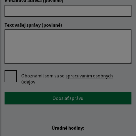
E-mailová adresa (povinné)
Text vašej správy (povinné)
Oboznámil som sa so
spracúvaním osobných
údajov
Google reCaptcha Response
Odoslať správu
Úradné hodiny: