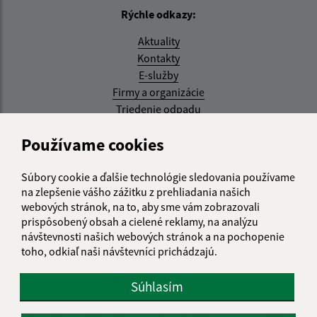
Rýchle odkazy:
Aktuality
Kontakty
E-služby
Firmy a organizácie
Triedenie odpadu
Aktualizované:
Používame cookies
07.08.2026 08:20 hod.
Súbory cookie a ďalšie technológie sledovania používame
RSS
na zlepšenie vášho zážitku z prehliadania našich
webových stránok, na to, aby sme vám zobrazovali
Správca obsahu:
prispôsobený obsah a cielené reklamy, na analýzu
návštevnosti našich webových stránok a na pochopenie
Správca obsahu je Obec Kysak.
toho, odkiaľ naši návštevníci prichádzajú.
Vytvorené v súlade s
Jednotným dizajn manuálom
elektronických služieb.
Súhlasím
web portál
webhosting
webex.digital, s.r.o.
domény