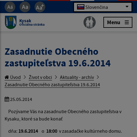
Slovenčina
Kysak
Menu
Oficiálna stránka
Zasadnutie Obecného
zastupiteľstva 19.6.2014
Úvod
Život v obci
Aktuality - archív
Zasadnutie Obecného zastupiteľstva 19.6.2014
25.05.2014
Pozývame Vás na zasadnutie Obecného zastupiteľstva v
Kysaku, ktoré sa bude konať
dňa:
19.6.2014
o
18:00
v zasadačke kultúrneho domu.