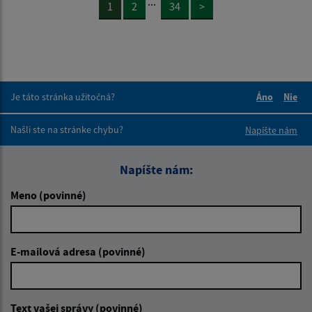
...
1
2
34
>
Je táto stránka užitočná?
Áno
Nie
Boli tieto 
Boli 
Našli ste na stránke chybu?
Napíšte nám
Napíšte nám:
Meno (povinné)
E-mailová adresa (povinné)
Text vašej správy (povinné)