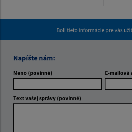
Boli tieto informácie pre vás už
Napíšte nám:
Meno (povinné)
E-mailová 
Text vašej správy (povinné)