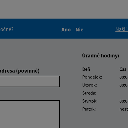
itočné?
Našli
Áno
Nie
Boli tieto informácie pre 
Boli tieto informáci
Úradné hodiny:
Deň
Čas
adresa (povinné)
Pondelok:
08:0
Utorok:
08:0
Streda:
Štvrtok:
08:0
Piatok:
nest