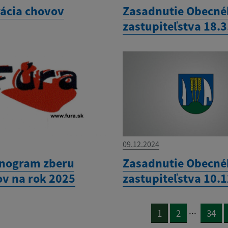
rácia chovov
Zasadnutie Obecn
zastupiteľstva 18.
09.12.2024
nogram zberu
Zasadnutie Obecn
v na rok 2025
zastupiteľstva 10.
...
1
2
34