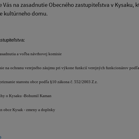
Vás na zasadnutie Obecného zastupiteľstva v Kysaku, kto
e kultúrneho domu.
tupiteľstva:
asadnutia a voľba návrhovej komisie
ie na ochranu verejného záujmu pri výkone funkcií verejných funkcionárov podľa
riznanie starostu obce podľa
§10 zákona č.
552/2003 Z.z.
ihy o Kysaku -Bohumil Kaman
n obce Kysak - zmeny a doplnky
e