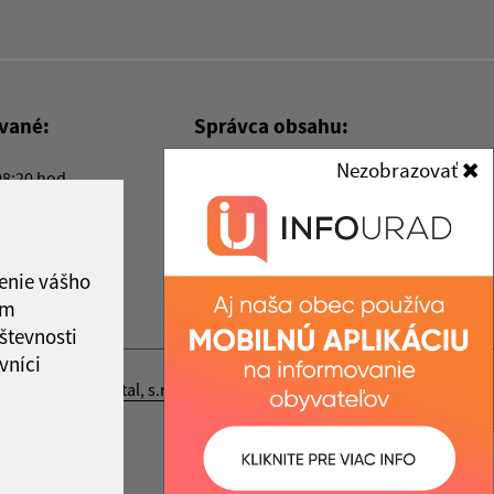
ované:
Správca obsahu:
Nezobrazovať
08:20 hod.
Správca obsahu je Obec Kysak.
Vytvorené v súlade s
Jednotným
dizajn manuálom elektronických
služieb.
enie vášho
ám
števnosti
vníci
nosť webex.digital, s.r.o.