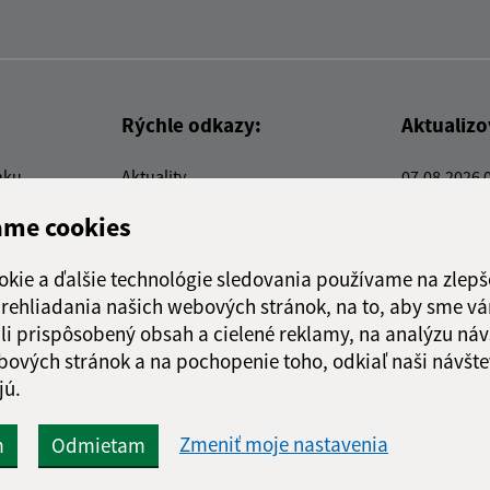
Rýchle odkazy:
Aktualiz
nku
Aktuality
07.08.2026 
Kontakty
RSS
ame cookies
E-služby
Firmy a organizácie
okie a ďalšie technológie sledovania používame na zlepš
Triedenie odpadu
 prehliadania našich webových stránok, na to, aby sme v
li prispôsobený obsah a cielené reklamy, na analýzu náv
bových stránok a na pochopenie toho, odkiaľ naši návšte
jú.
webex.digital, s.r.o.
domény
registrácia domény
spoloč
Technický prevádzkovateľ:
Zmeniť moje nastavenia
m
Odmietam