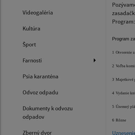
Pozývame 
Videogaléria
zasadačk
Program:
Kultúra
Program zas
Šport
1
Otvorenie z
Farnosti
2
Voľba komis
Psia karanténa
3
Majetkové p
Odvoz odpadu
4
Vydanie kn
5
Územný plá
Dokumenty k odvozu
odpadov
6
Rôzne
Zberný dvor
Uzneseni