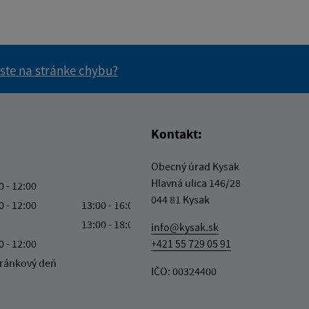
 ste na stránke chybu?
vás užitočné?
e pre vás užitočné?
Kontakt:
Obecný úrad Kysak
Hlavná ulica 146/28
0 - 12:00
044 81 Kysak
0 - 12:00
13:00 - 16:00
13:00 - 18:00
info@kysak.sk
0 - 12:00
+421 55 729 05 91
ránkový deň
IČO: 00324400