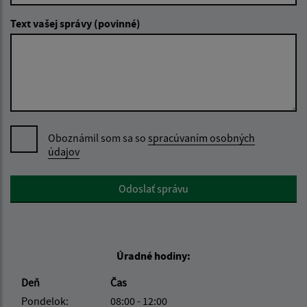
Text vašej správy (povinné)
Oboznámil som sa so
spracúvaním osobných
údajov
Google reCaptcha Response
Odoslať správu
Úradné hodiny:
Deň
Čas
Pondelok:
08:00 - 12:00