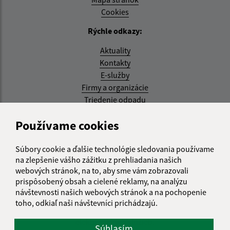
Cookies
Rýchle odkazy:
Aktuality
Kontakty
E-služby
Firmy a organizácie
Triedenie odpadu
Aktualizované:
Používame cookies
05.08.2026 17:48 hod.
Súbory cookie a ďalšie technológie sledovania používame
RSS
na zlepšenie vášho zážitku z prehliadania našich
webových stránok, na to, aby sme vám zobrazovali
Správca obsahu:
prispôsobený obsah a cielené reklamy, na analýzu
návštevnosti našich webových stránok a na pochopenie
Správca obsahu je Obec Kysak.
toho, odkiaľ naši návštevníci prichádzajú.
Vytvorené v súlade s
Jednotným dizajn manuálom
elektronických služieb.
Súhlasím