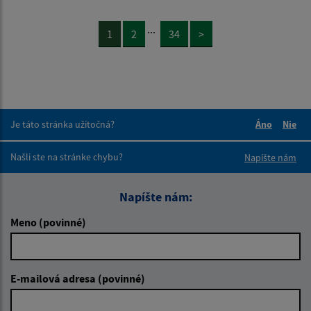
...
1
2
34
>
Je táto stránka užitočná?
Áno
Nie
Boli tieto 
Boli 
Našli ste na stránke chybu?
Napíšte nám
Napíšte nám:
Meno (povinné)
E-mailová adresa (povinné)