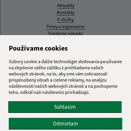
Aktuality
Kontakty
E-služby
Firmy a organizácie
Triedenie odpadu
Aktualizované:
Používame cookies
07.08.2026 08:20 hod.
Súbory cookie a ďalšie technológie sledovania používame
RSS
na zlepšenie vášho zážitku z prehliadania našich
webových stránok, na to, aby sme vám zobrazovali
Správca obsahu:
prispôsobený obsah a cielené reklamy, na analýzu
návštevnosti našich webových stránok a na pochopenie
Správca obsahu je Obec Kysak.
toho, odkiaľ naši návštevníci prichádzajú.
Vytvorené v súlade s
Jednotným dizajn manuálom
elektronických služieb.
Súhlasím
web portál
webhosting
webex.digital, s.r.o.
domény
Odmietam
registrácia domény
spoločnosť webex.digital, s.r.o.