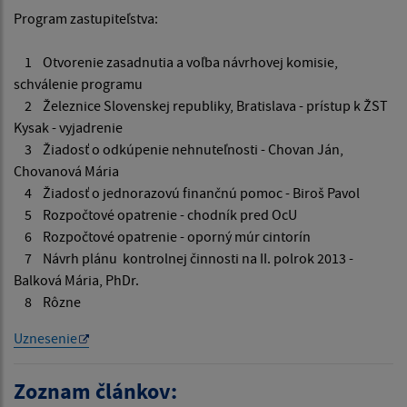
Program zastupiteľstva:
1 Otvorenie zasadnutia a voľba návrhovej komisie,
schválenie programu
2 Železnice Slovenskej republiky, Bratislava - prístup k ŽST
Kysak - vyjadrenie
3 Žiadosť o odkúpenie nehnuteľnosti - Chovan Ján,
Chovanová Mária
4 Žiadosť o jednorazovú finančnú pomoc - Biroš Pavol
5 Rozpočtové opatrenie - chodník pred OcU
6 Rozpočtové opatrenie - oporný múr cintorín
7 Návrh plánu kontrolnej činnosti na II. polrok 2013 -
Balková Mária, PhDr.
8 Rôzne
Uznesenie
Zoznam článkov: