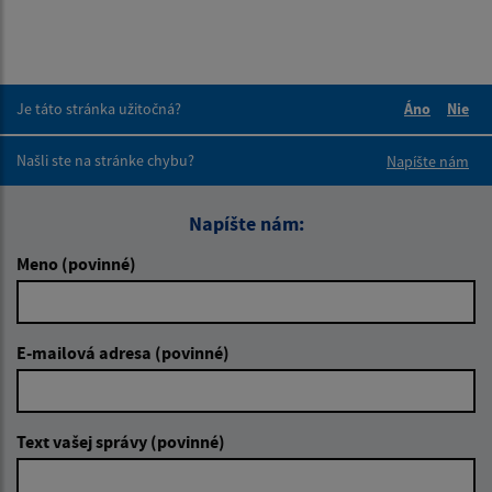
Je táto stránka užitočná?
Áno
Nie
Boli tieto 
Boli 
Našli ste na stránke chybu?
Napíšte nám
Napíšte nám:
Meno (povinné)
E-mailová adresa (povinné)
Text vašej správy (povinné)