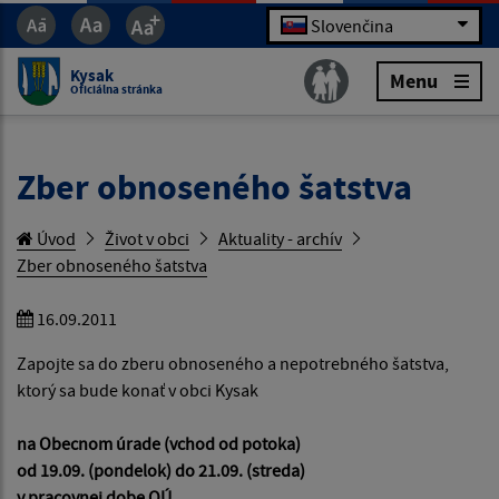
Slovenčina
Kysak
Menu
Oficiálna stránka
Zber obnoseného šatstva
Úvod
Život v obci
Aktuality - archív
Zber obnoseného šatstva
16.09.2011
Zapojte sa do zberu obnoseného a nepotrebného šatstva,
ktorý sa bude konať v obci Kysak
na Obecnom úrade (vchod od potoka)
od 19.09. (pondelok) do 21.09. (streda)
v pracovnej dobe OÚ