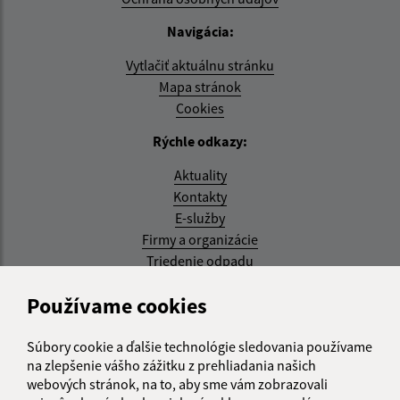
Navigácia:
Vytlačiť aktuálnu stránku
Mapa stránok
Cookies
Rýchle odkazy:
Aktuality
Kontakty
E-služby
Firmy a organizácie
Triedenie odpadu
Aktualizované:
Používame cookies
07.08.2026 08:20 hod.
Súbory cookie a ďalšie technológie sledovania používame
RSS
na zlepšenie vášho zážitku z prehliadania našich
webových stránok, na to, aby sme vám zobrazovali
Správca obsahu: