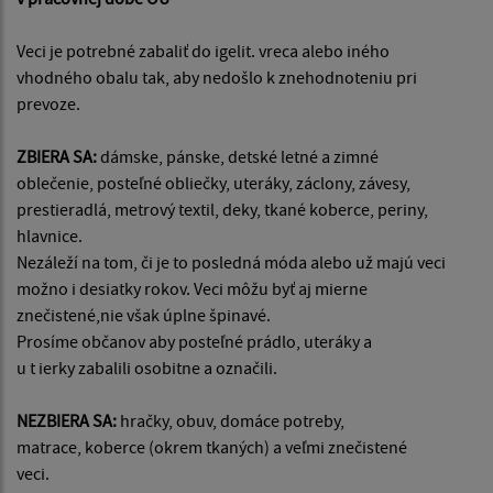
Veci je potrebné zabaliť do igelit. vreca alebo iného
vhodného obalu tak, aby nedošlo k znehodnoteniu pri
prevoze.
ZBIERA SA:
dámske, pánske, detské letné a zimné
oblečenie, posteľné obliečky, uteráky, záclony, závesy,
prestieradlá, metrový textil, deky, tkané koberce, periny,
hlavnice.
Nezáleží na tom, či je to posledná móda alebo už majú veci
možno i desiatky rokov. Veci môžu byť aj mierne
znečistené,nie však úplne špinavé.
Prosíme občanov aby posteľné prádlo, uteráky a
u t ierky zabalili osobitne a označili.
NEZBIERA SA:
hračky, obuv, domáce potreby,
matrace, koberce (okrem tkaných) a veľmi znečistené
veci.