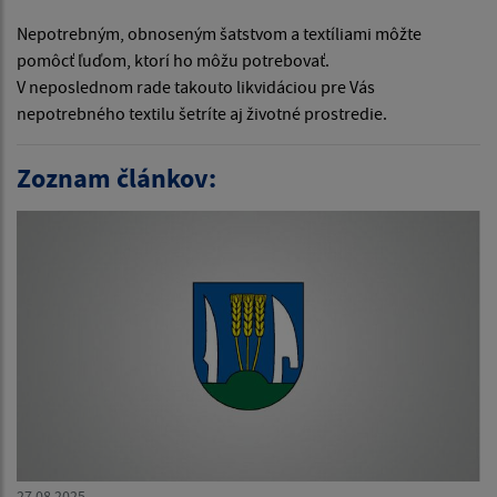
Nepotrebným, obnoseným šatstvom a textíliami môžte
pomôcť ľuďom, ktorí ho môžu potrebovať.
V neposlednom rade takouto likvidáciou pre Vás
nepotrebného textilu šetríte aj životné prostredie.
Zoznam článkov:
27.08.2025