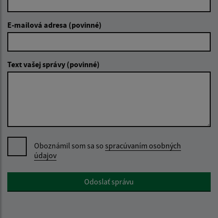
E-mailová adresa (povinné)
Text vašej správy (povinné)
Oboznámil som sa so
spracúvaním osobných
údajov
Google reCaptcha Response
Odoslať správu