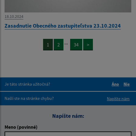
18.10.2024
Zasadnutie Obecného zastupiteľstva 23.10.2024
...
1
2
34
>
Je táto stránka užitočná?
Áno
Nie
Boli tieto 
Boli 
Našli ste na stránke chybu?
Napíšte nám
Napíšte nám:
Meno (povinné)