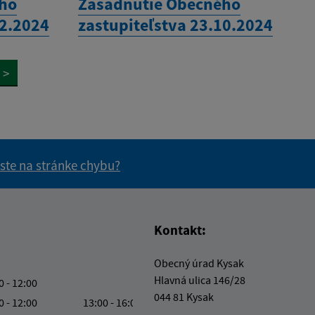
ého
Zasadnutie Obecného
12.2024
zastupiteľstva 23.10.2024
>
 ste na stránke chybu?
vás užitočné?
e pre vás užitočné?
Kontakt:
Obecný úrad Kysak
Hlavná ulica 146/28
0 - 12:00
044 81 Kysak
0 - 12:00
13:00 - 16:00