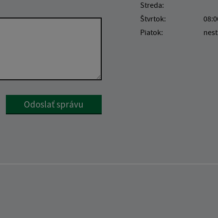
Streda:
Štvrtok:
08:0
Piatok:
nest
Google reCaptcha Response
Odoslať správu