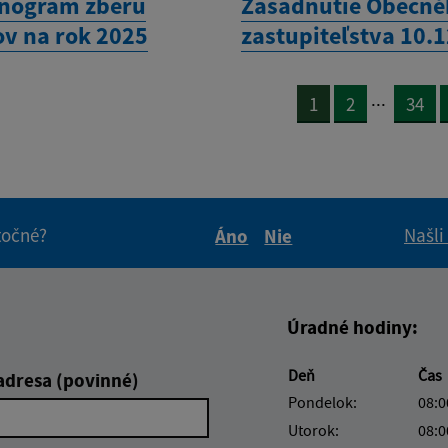
nogram zberu
Zasadnutie Obecn
v na rok 2025
zastupiteľstva 10.
...
1
2
34
itočné?
Našli
Áno
Nie
Boli tieto informácie pre 
Boli tieto informáci
Úradné hodiny:
Deň
Čas
adresa (povinné)
Pondelok:
08:0
Utorok:
08:0