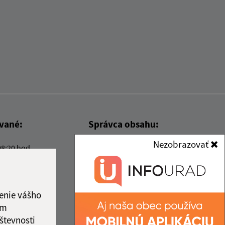
ované:
Správca obsahu:
Nezobrazovať
08:20 hod.
Správca obsahu je Obec Kysak.
Vytvorené v súlade s
Jednotným
dizajn manuálom elektronických
služieb.
enie vášho
ám
števnosti