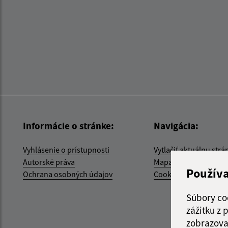
Informácie o stránke:
Navigácia:
Vyhlásenie o prístupnosti
Vytlačiť aktuálnu strá
Autorské práva
Mapa stránok
Použív
Ochrana osobných údajov
Cookies
Súbory co
zážitku z
zobrazova