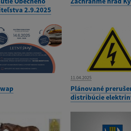
utie Obecného
Zachráňme hrad K
iteľstva 2.9.2025
11.04.2025
swap
Plánované preruše
distribúcie elektri