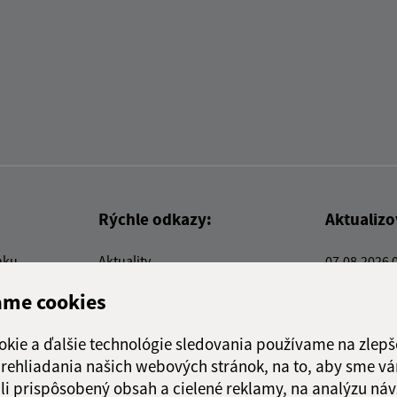
Rýchle odkazy:
Aktualiz
nku
Aktuality
07.08.2026 
Kontakty
RSS
ame cookies
E-služby
Firmy a organizácie
okie a ďalšie technológie sledovania používame na zlepš
Triedenie odpadu
 prehliadania našich webových stránok, na to, aby sme v
li prispôsobený obsah a cielené reklamy, na analýzu náv