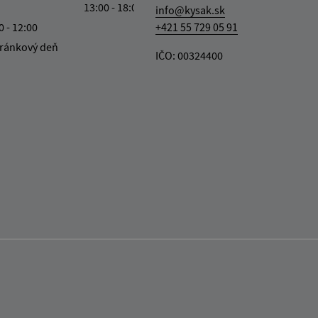
13:00 - 18:00
info@kysak.sk
0 - 12:00
+421 55 729 05 91
ránkový deň
IČO: 00324400