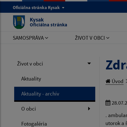
Oficiálna stránka Kysak
Kysak
Oficiálna stránka
SAMOSPRÁVA
ŽIVOT V OBCI
Zdr
Život v obci
Aktuality
Úvod
Aktuality - archív
28.07.
O obci
. ambulan
utorok a š
Fotogaléria