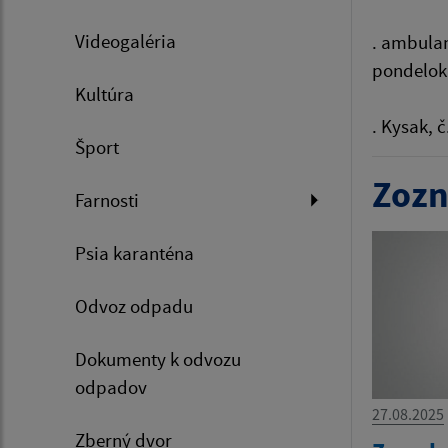
Videogaléria
. ambulan
pondelok 
Kultúra
. Kysak, 
Šport
Zozn
Farnosti
Psia karanténa
Odvoz odpadu
Dokumenty k odvozu
odpadov
27.08.2025
Zberný dvor