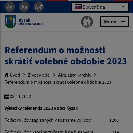
Slovenčina
Kysak
Menu
Oficiálna stránka
Referendum o možnosti
skrátiť volebné obdobie 2023
Úvod
Život v obci
Aktuality - archív
Referendum o možnosti skrátiť volebné obdobie 2023
08.11.2022
Výsledky referenda 2023 v obci Kysak
Počet voličov zapísaných v zozname voličov 1200
Počet voličov, ktorí sa zúčastnili na hlasovaní 314