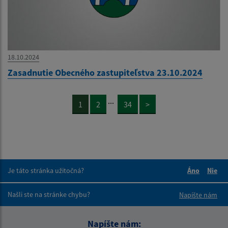
18.10.2024
Zasadnutie Obecného zastupiteľstva 23.10.2024
...
1
2
34
>
Je táto stránka užitočná?
Áno
Nie
Boli tieto 
Boli 
Našli ste na stránke chybu?
Napíšte nám
Napíšte nám: