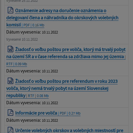
Vyvesené 25.11.2022
Oznámenie adresy na doručenie oznámenia o
delegovaní člena a náhradníka do okrskových volebných
komisií
| PDF | 0.16 Mb
Dátum vyvesenia:
10.11.2022
Vyvesené 10.11.2022
Žiadosť o voľbu poštou pre voliča, ktorý má trvalý pobyt
na území SR a v čase referenda sa zdržiava mimo jej územia
|
RTF | 0.09 Mb
Dátum vyvesenia:
10.11.2022
Žiadosť o voľbu poštou pre referendum v roku 2023
voliča, ktorý nemá trvalý pobyt na území Slovenskej
republiky
| RTF | 0.08 Mb
Dátum vyvesenia:
10.11.2022
Informácie pre voliča
| PDF | 0.27 Mb
Dátum vyvesenia:
10.11.2022
Určenie volebných okrskov a volebných miestností pre