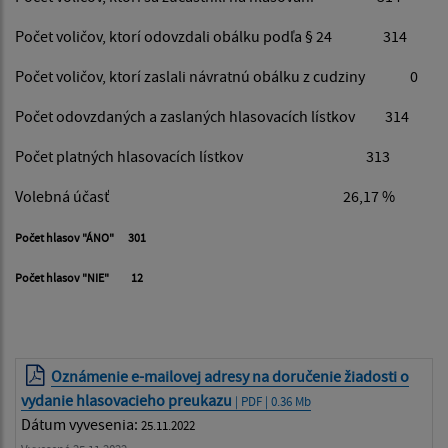
Počet voličov, ktorí odovzdali obálku podľa § 24 314
Počet voličov, ktorí zaslali návratnú obálku z cudziny 0
Počet odovzdaných a zaslaných hlasovacích lístkov 314
Počet platných hlasovacích lístkov 313
Volebná účasť 26,17 %
Počet hlasov "ÁNO" 301
Počet hlasov "NIE" 12
Oznámenie e-mailovej adresy na doručenie žiadosti o
vydanie hlasovacieho preukazu
| PDF | 0.36 Mb
Dátum vyvesenia:
25.11.2022