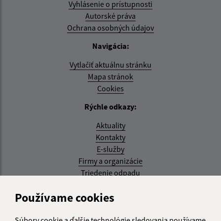
Vyhlásenie o prístupnosti
Autorské práva
Ochrana osobných údajov
Navigácia:
Vytlačiť aktuálnu stránku
Mapa stránok
Cookies
Rýchle odkazy:
Aktuality
Kontakty
E-služby
Firmy a organizácie
Triedenie odpadu
Aktualizované:
Používame cookies
05.08.2026 17:48 hod.
Súbory cookie a ďalšie technológie sledovania používame