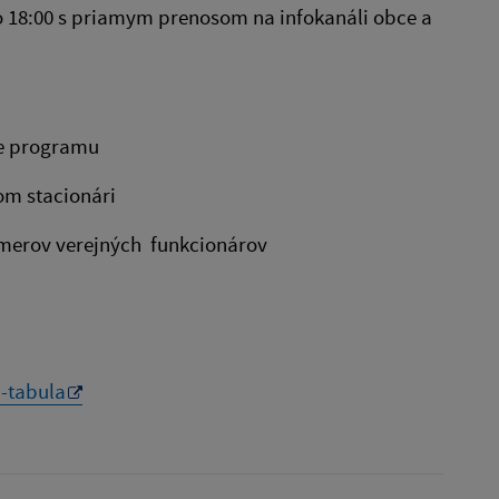
o 18:00 s priamym prenosom na infokanáli obce a
ie programu
 dennom stacionári
merov verejných funkcionárov
nej zmluvy)
-tabula