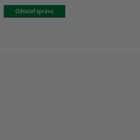
Google reCaptcha Response
Odoslať správu