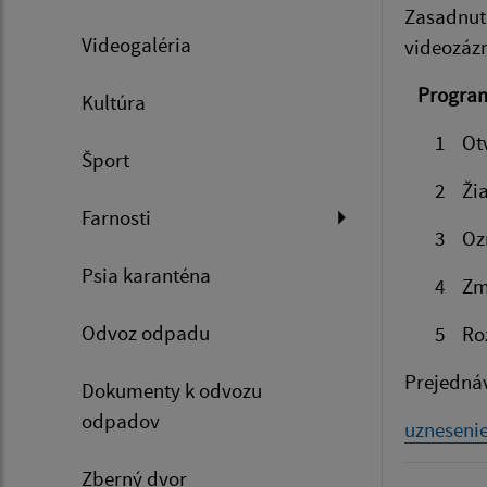
Zasadnuti
Videogaléria
videozá
Program
Kultúra
1 Otvore
Šport
2 Žiado
Farnosti
3 Oznáme
Psia karanténa
4 Zml
Odvoz odpadu
5 Rozpoč
Prejedná
Dokumenty k odvozu
odpadov
uzneseni
Zberný dvor