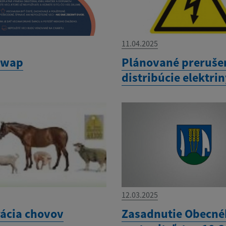
11.04.2025
swap
Plánované preruše
distribúcie elektri
12.03.2025
rácia chovov
Zasadnutie Obecn