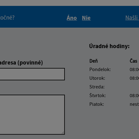
itočné?
Našli
Áno
Nie
Boli tieto informácie pre 
Boli tieto informáci
Úradné hodiny:
Deň
Čas
adresa (povinné)
Pondelok:
08:0
Utorok:
08:0
Streda:
Štvrtok:
08:0
Piatok:
nest