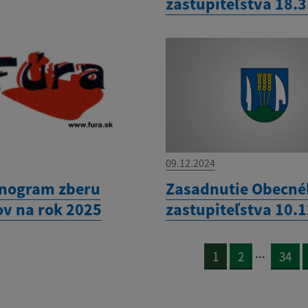
zastupiteľstva 18.
09.12.2024
nogram zberu
Zasadnutie Obecn
v na rok 2025
zastupiteľstva 10.
...
1
2
34