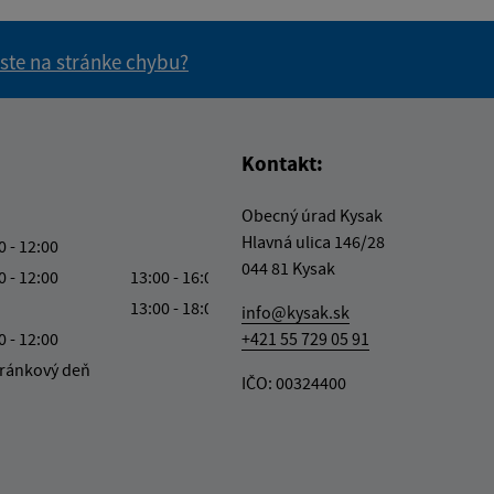
 ste na stránke chybu?
vás užitočné?
e pre vás užitočné?
Kontakt:
Obecný úrad Kysak
Hlavná ulica 146/28
0 - 12:00
044 81 Kysak
0 - 12:00
13:00 - 16:00
13:00 - 18:00
info@kysak.sk
0 - 12:00
+421 55 729 05 91
ránkový deň
IČO: 00324400