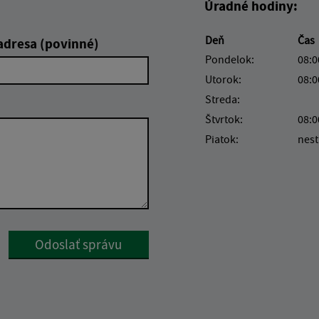
Úradné hodiny:
Deň
Čas
adresa (povinné)
Pondelok:
08:0
Utorok:
08:0
Streda:
Štvrtok:
08:0
Piatok:
nest
Google reCaptcha Response
Odoslať správu