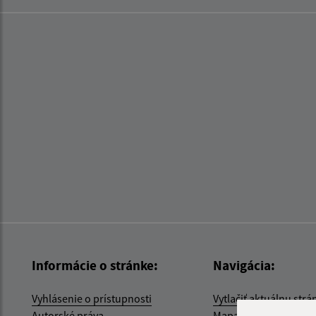
Informácie o stránke:
Navigácia:
Vyhlásenie o prístupnosti
Vytlačiť aktuálnu strá
Autorské práva
Mapa stránok