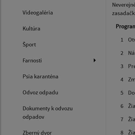
Neverejné
Videogaléria
zasadačk
Program
Kultúra
1 Otvore
Šport
2 Návrh 
Farnosti
3 Predaj
Psia karanténa
4 Zml
Odvoz odpadu
5 Doku
6 Žiad
Dokumenty k odvozu
odpadov
7 Žiado
8 Žiados
Zberný dvor