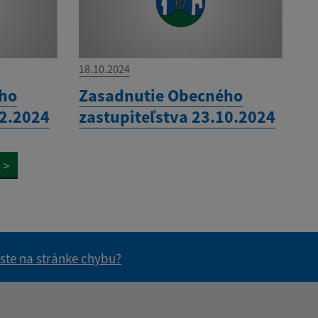
18.10.2024
ého
Zasadnutie Obecného
12.2024
zastupiteľstva 23.10.2024
>
 ste na stránke chybu?
vás užitočné?
e pre vás užitočné?