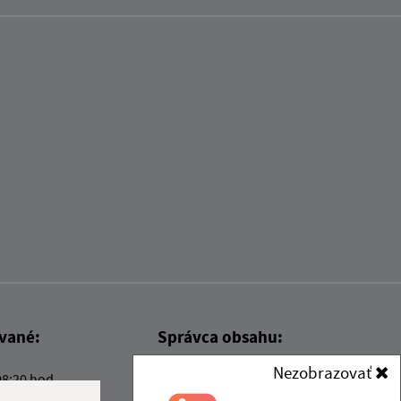
ované:
Správca obsahu:
Nezobrazovať
08:20 hod.
Správca obsahu je Obec Kysak.
Vytvorené v súlade s
Jednotným