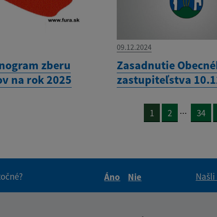
09.12.2024
nogram zberu
Zasadnutie Obecn
v na rok 2025
zastupiteľstva 10.
...
1
2
34
itočné?
Našli
Áno
Nie
Boli tieto informácie pre 
Boli tieto informáci