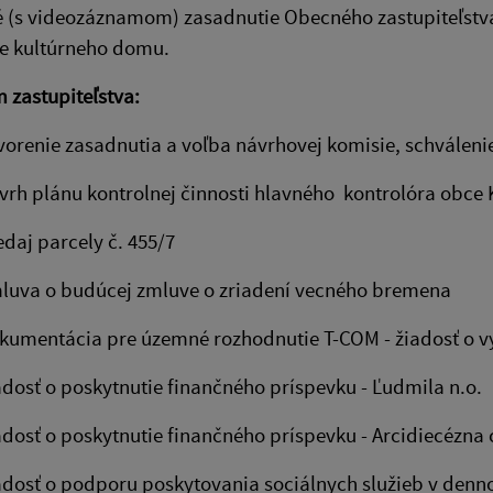
 (s videozáznamom) zasadnutie Obecného zastupiteľstva 
e kultúrneho domu.
 zastupiteľstva:
nie zasadnutia a voľba návrhovej komisie, schválen
plánu kontrolnej činnosti hlavného kontrolóra obce Ky
 parcely č. 455/7
uva o budúcej zmluve o zriadení 
mentácia pre územné rozhodnutie T-COM - 
osť o poskytnutie finančného príspev
sť o poskytnutie finančného príspevku - Arc
ť o podporu poskytovania sociálnych služieb v dennom 