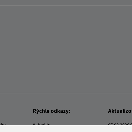
Rýchle odkazy:
Aktualiz
nku
Aktuality
07.08.2026 
Kontakty