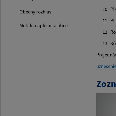
10 Plat 
Obecný rozhlas
11 Plat 
Mobilná aplikácia obce
12 Rozpo
13 Rô
Prejedná
uzneseni
Zozn