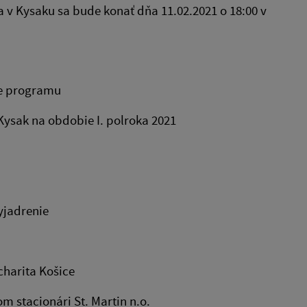
v Kysaku sa bude konať dňa 11.02.2021 o 18:00 v
ie programu
sak na obdobie I. polroka 2021
vecného bremena
žiadosť o vyjadrenie
ku - Ľudmila n.o.
idiecézna charita Košice
stacionári St. Martin n.o.