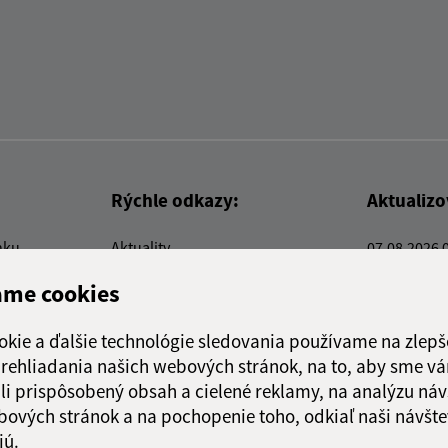
Rýchle odkazy:
Aktualiz
nku
Aktuality
07.08.2026 
Kontakty
RSS
ame cookies
E-služby
Firmy a organizácie
okie a ďalšie technológie sledovania používame na zlepš
Triedenie odpadu
 prehliadania našich webových stránok, na to, aby sme v
li prispôsobený obsah a cielené reklamy, na analýzu náv
bových stránok a na pochopenie toho, odkiaľ naši návšte
jú.
webex.digital, s.r.o.
domény
registrácia domény
spoloč