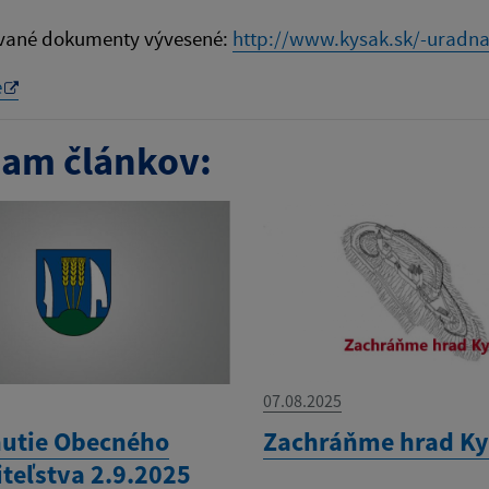
vané dokumenty vývesené:
http://www.kysak.sk/-uradna
e
am článkov:
07.08.2025
utie Obecného
Zachráňme hrad K
iteľstva 2.9.2025