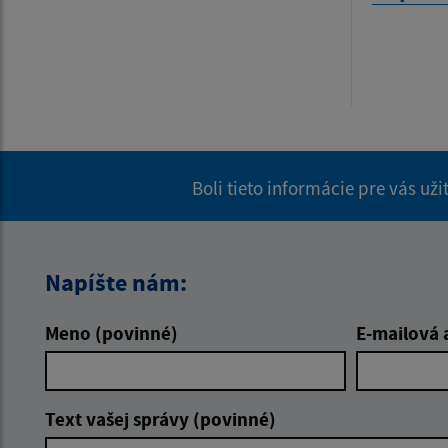
Boli tieto informácie pre vás už
Napíšte nám:
Meno (povinné)
E-mailová 
Text vašej správy (povinné)