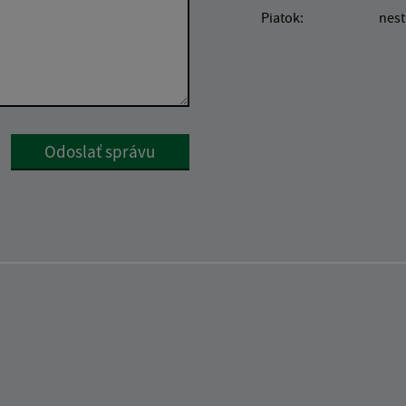
Piatok:
nest
Google reCaptcha Response
Odoslať správu