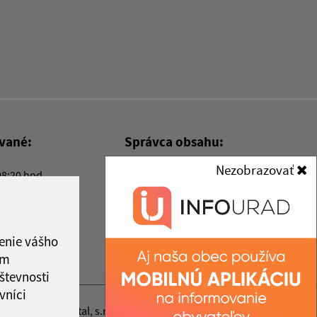
ované:
Správca obsahu:
Nezobrazovať
08:20 hod.
Správca obsahu je Obec Kysak.
Vytvorené v súlade s
Jednotným
dizajn manuálom elektronických
služieb.
enie vášho
ám
števnosti
vníci
nosť webex.digital, s.r.o.