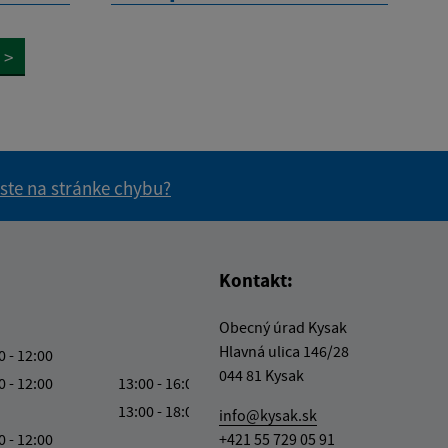
>
 ste na stránke chybu?
vás užitočné?
e pre vás užitočné?
Kontakt:
Obecný úrad Kysak
Hlavná ulica 146/28
0 - 12:00
044 81 Kysak
0 - 12:00
13:00 - 16:00
13:00 - 18:00
info@kysak.sk
0 - 12:00
+421 55 729 05 91