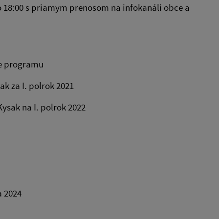
o 18:00 s priamym prenosom na infokanáli obce a
ie programu
 za I. polrok 2021
sak na I. polrok 2022
 2024