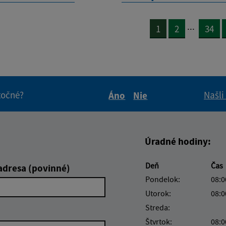
...
1
2
34
itočné?
Našli
Áno
Nie
Boli tieto informácie pre 
Boli tieto informáci
Úradné hodiny:
Deň
Čas
adresa (povinné)
Pondelok:
08:0
Utorok:
08:0
Streda:
Štvrtok:
08:0