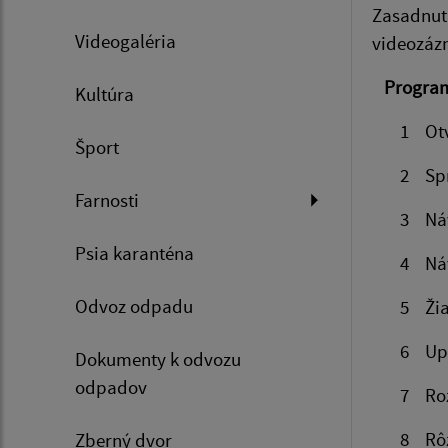
Zasadnuti
Videogaléria
videozá
Program
Kultúra
1 Otvore
Šport
2 Správa
Farnosti
3 Návrh 
Psia karanténa
4 Návrh 
Odvoz odpadu
5 Žiado
6 Upove
Dokumenty k odvozu
odpadov
7 Rozpoč
8 Rôz
Zberný dvor