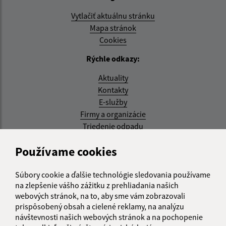
Vytlačiť aktuálnu stránku
Mapa stránok
Cookies
Rýchle odkazy:
Aktuality
Kontakty
E-služby
Firmy a organizácie
Triedenie odpadu
Aktualizované:
Používame cookies
07.08.2026 08:20 hod.
Súbory cookie a ďalšie technológie sledovania používame
RSS
na zlepšenie vášho zážitku z prehliadania našich
webových stránok, na to, aby sme vám zobrazovali
Správca obsahu:
prispôsobený obsah a cielené reklamy, na analýzu
návštevnosti našich webových stránok a na pochopenie
Správca obsahu je Obec Kysak.