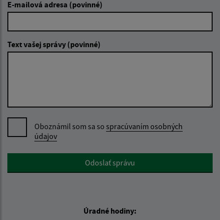
E-mailová adresa (povinné)
Text vašej správy (povinné)
Oboznámil som sa so
spracúvaním osobných
údajov
Google reCaptcha Response
Odoslať správu
Úradné hodiny: