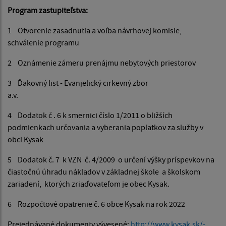
Program zastupiteľstva:
1 Otvorenie zasadnutia a voľba návrhovej komisie,
schválenie programu
2 Oznámenie zámeru prenájmu nebytových priestorov
3 Ďakovný list - Evanjelický cirkevný zbor
a.v.
4 Dodatok č . 6 k smernici číslo 1/2011 o bližších
podmienkach určovania a vyberania poplatkov za služby v
obci Kysak
5 Dodatok č. 7 k VZN č. 4/2009 o určení výšky príspevkov na
čiastočnú úhradu nákladov v základnej škole a školskom
zariadení, ktorých zriaďovateľom je obec Kysak.
6 Rozpočtové opatrenie č. 6 obce Kysak na rok 2022
Prejednávané dokumenty vývesené:
http://www.kysak.sk/-