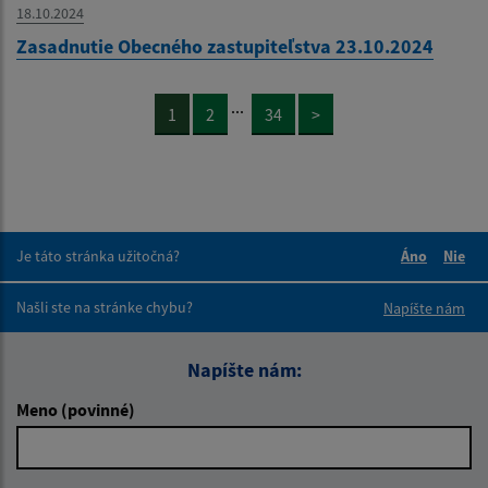
18.10.2024
Zasadnutie Obecného zastupiteľstva 23.10.2024
...
1
2
34
>
Je táto stránka užitočná?
Áno
Nie
Boli tieto 
Boli 
Našli ste na stránke chybu?
Napíšte nám
Napíšte nám:
Meno (povinné)