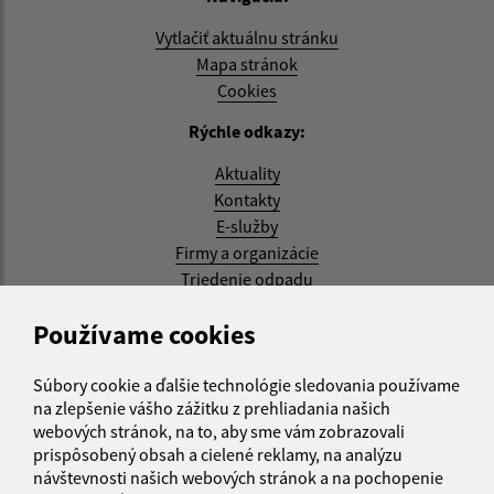
Vytlačiť aktuálnu stránku
Mapa stránok
Cookies
Rýchle odkazy:
Aktuality
Kontakty
E-služby
Firmy a organizácie
Triedenie odpadu
Aktualizované:
Používame cookies
07.08.2026 08:20 hod.
Súbory cookie a ďalšie technológie sledovania používame
RSS
na zlepšenie vášho zážitku z prehliadania našich
webových stránok, na to, aby sme vám zobrazovali
Správca obsahu:
prispôsobený obsah a cielené reklamy, na analýzu
návštevnosti našich webových stránok a na pochopenie
Správca obsahu je Obec Kysak.