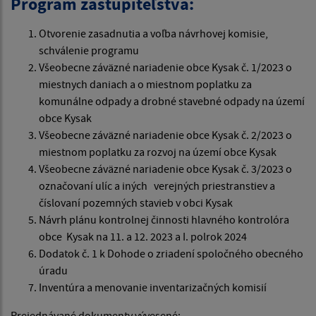
Program zastupiteľstva:
Otvorenie zasadnutia a voľba návrhovej komisie,
schválenie programu
Všeobecne záväzné nariadenie obce Kysak č. 1/2023 o
miestnych daniach a o miestnom poplatku za
komunálne odpady a drobné stavebné odpady na území
obce Kysak
Všeobecne záväzné nariadenie obce Kysak č. 2/2023 o
miestnom poplatku za rozvoj na území obce Kysak
Všeobecne záväzné nariadenie obce Kysak č. 3/2023 o
označovaní ulíc a iných verejných priestranstiev a
číslovaní pozemných stavieb v obci Kysak
Návrh plánu kontrolnej činnosti hlavného kontrolóra
obce Kysak na 11. a 12. 2023 a I. polrok 2024
Dodatok č. 1 k Dohode o zriadení spoločného obecného
úradu
Inventúra a menovanie inventarizačných komisií
Prejednávané dokumenty vývesené: