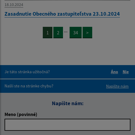
18.10.2024
Zasadnutie Obecného zastupiteľstva 23.10.2024
...
1
2
34
>
Je táto stránka užitočná?
Áno
Nie
Boli tieto 
Boli 
Našli ste na stránke chybu?
Napíšte nám
Napíšte nám:
Meno (povinné)