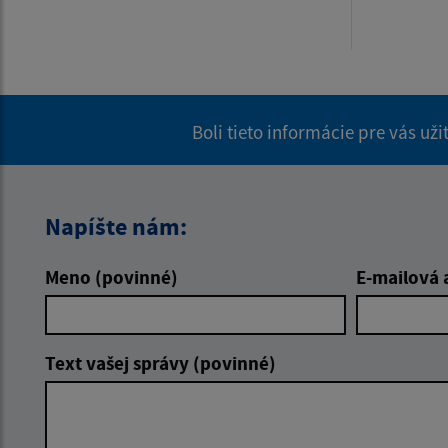
Boli tieto informácie pre vás už
Napíšte nám:
Meno (povinné)
E-mailová 
Text vašej správy (povinné)