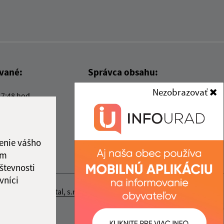
ované:
Správca obsahu:
Nezobrazovať
17:48 hod.
Správca obsahu je Obec Kysak.
Vytvorené v súlade s
Jednotným
dizajn manuálom elektronických
služieb.
enie vášho
ám
števnosti
vníci
nosť webex.digital, s.r.o.