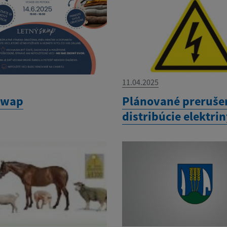
11.04.2025
swap
Plánované preruše
distribúcie elektri