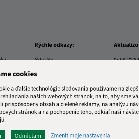
Rýchle odkazy:
Aktualiz
nku
Aktuality
05.08.2026 
Kontakty
RSS
ame cookies
E-služby
Firmy a organizácie
okie a ďalšie technológie sledovania používame na zlepš
Triedenie odpadu
 prehliadania našich webových stránok, na to, aby sme v
li prispôsobený obsah a cielené reklamy, na analýzu náv
bových stránok a na pochopenie toho, odkiaľ naši návšte
jú.
webex.digital, s.r.o.
domény
registrácia domény
spoloč
Technický prevádzkovateľ:
Zmeniť moje nastavenia
m
Odmietam