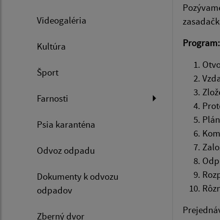
Pozývame 
Videogaléria
zasadačk
Program:
Kultúra
Otvo
Šport
Vz
Zlož
Farnosti
Prot
Plán
Psia karanténa
Komu
Zalo
Odvoz odpadu
Odpr
Rozp
Dokumenty k odvozu
Rôz
odpadov
Prejedná
Zberný dvor