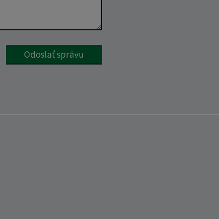
Google reCaptcha Response
Odoslať správu