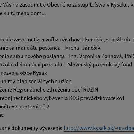
Vás na zasadnutie Obecného zastupiteľstva v Kysaku, kt
e kultúrneho domu.
renie zasadnutia a voľba návrhovej komisie, schváleni
danie sa mandátu poslanca - M
enie sľubu nového poslanca - Ing. Veronika Zohnová, PhD
okol o delimitácií pozemku - Slovenský pozemkový fond
 rozvoja obce Kysak
nitný plán sociálnych služieb
ženie Regionálneho združenia obcí RUŽÍN
edaj technického vybavenia KDS prevádzkovateľovi
očtové opatrenie č.2
ne
vané dokumenty vývesené:
http://www.kysak.sk/-uradna