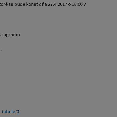
oré sa bude konať dňa 27.4.2017 o 18:00 v
e programu
ichal Jánošík
.
-tabula