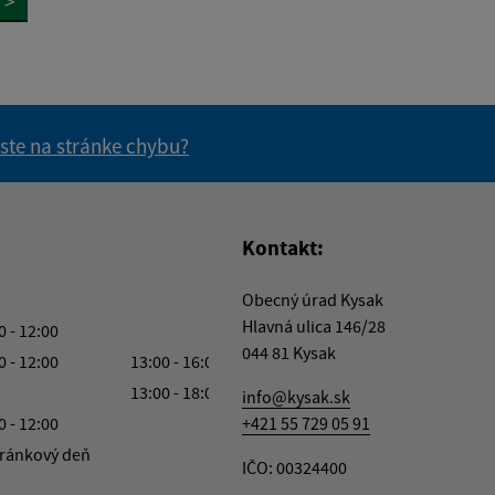
>
 ste na stránke chybu?
vás užitočné?
e pre vás užitočné?
Kontakt:
Obecný úrad Kysak
Hlavná ulica 146/28
0 - 12:00
044 81 Kysak
0 - 12:00
13:00 - 16:00
13:00 - 18:00
info@kysak.sk
0 - 12:00
+421 55 729 05 91
ránkový deň
IČO: 00324400