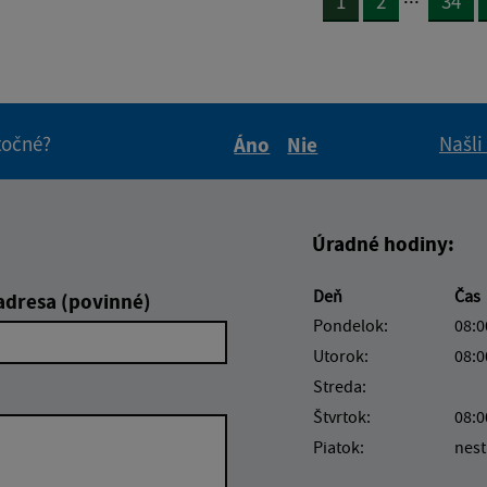
1
2
34
itočné?
Našli
Áno
Nie
Boli tieto informácie pre 
Boli tieto informáci
Úradné hodiny:
Deň
Čas
adresa (povinné)
Pondelok:
08:0
Utorok:
08:0
Streda:
Štvrtok:
08:0
Piatok:
nest